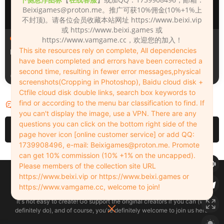
Beixigames@proton.me
。推广可获10%佣金(10%+1%上
不封顶)。请各位会员收藏本站网址 https://www.beixi.vip
或 https://www.beixi.games 或
人物（Looks）
人物（Looks）
https://www.vamgame.cc，欢迎您的加入！
This site resources rely on complete, All dependencies
Monica_2_2_2
Lizhen2025
have been completed and errors have been corrected a
second time, resulting in fewer error messages,physical
23小时前
2天前
screenshots(Cropping in Photoshop), Baidu cloud disk +
Ctfile cloud disk double links, search box keywords to
find or according to the menu bar classification to find. If
评论
0
you can't display the image, use a VPN. There are any
questions you can click on the bottom right side of the
请先
登录
page hover icon [online customer service] or add QQ:
1739908496, e-mail:
Beixigames@proton.me
. Promote
can get 10% commission (10% +1% on the uncapped).
Please members of the collection site URL
Copyleft © 2022-2026 beixi.vip - All Rights Freedom！
https://www.beixi.vip or https://www.beixi.games or
创作不易！有能力的同学可以去支持一下原创作者（我们绝对支持），当然
https://www.vamgame.cc, welcome to join!
了，您加入这里我们也绝对欢迎！
It's not easy to create! Go support the original creators if you can (we
definitely do), and of course, you're definitely welcome to join us here!