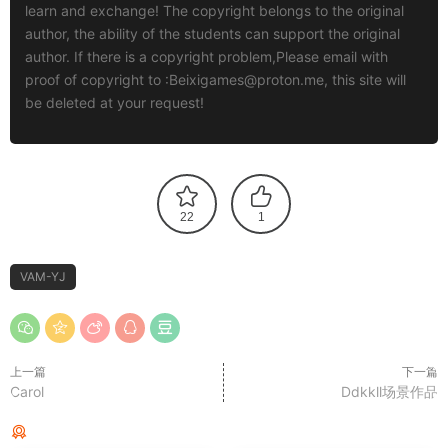
learn and exchange! The copyright belongs to the original
author, the ability of the students can support the original
author. If there is a copyright problem,Please email with
proof of copyright to :
Beixigames@proton.me
, this site will
be deleted at your request!
22
1
VAM-YJ
上一篇
下一篇
Carol
Ddkkll场景作品
猜你喜欢