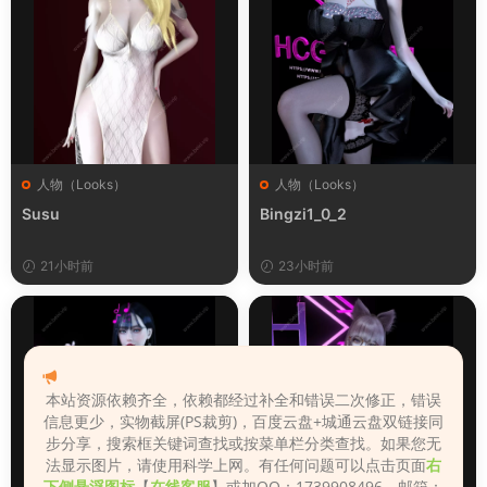
人物（Looks）
人物（Looks）
Susu
Bingzi1_0_2
21小时前
23小时前
本站资源依赖齐全，依赖都经过补全和错误二次修正，错误
信息更少，实物截屏(PS裁剪)，百度云盘+城通云盘双链接同
步分享，搜索框关键词查找或按菜单栏分类查找。如果您无
法显示图片，请使用科学上网。有任何问题可以点击页面
右
下侧悬浮图标
【
在线客服
】或加QQ：1739908496，邮箱：