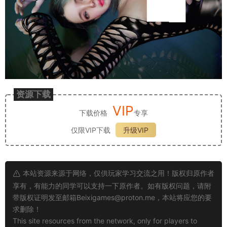
资源下载
VIP
下载价格
专享
仅限VIP下载
升级VIP
本站资源来源于网络，仅供玩家学习交流之用！版权归原作者
享有，有能力的同学可以支持一下原作者。如有版权问题，请附
带版权证明发至邮箱
Beixigames@proton.me
，本站将应您的要
求删除！
This site resources from the network, only for players to