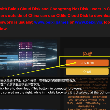
with Baidu Cloud Disk and Chengtong Net Disk, users in C
rs outside of China can use Ctfile Cloud Disk to downloa
ssword is usually:
www.beixi.games
or
www.beixi.vip
, lo
dow.