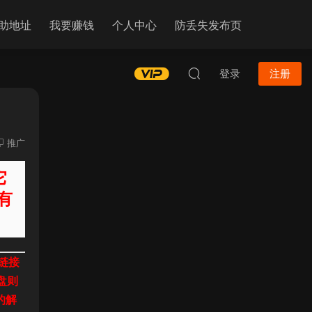
助地址
我要赚钱
个人中心
防丢失发布页
登录
注册
推广
它
有
链接
盘则
的解