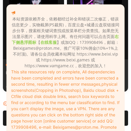
本站资源依赖齐全，依赖都经过补全和错误二次修正，错误
信息更少，实物截屏(PS裁剪)，百度云盘+城通云盘双链接同
步分享，搜索框关键词查找或按菜单栏分类查找。如果您无
法显示图片，请使用科学上网。有任何问题可以点击页面
右
下侧悬浮图标
【
在线客服
】或加QQ：1739908496，邮箱：
Beixigames@proton.me
。推广可获10%佣金(10%+1%上
不封顶)。请各位会员收藏本站网址 https://www.beixi.vip
或 https://www.beixi.games 或
人物（Looks）
人物（Looks）
https://www.vamgame.cc，欢迎您的加入！
This site resources rely on complete, All dependencies
Monica_2_2_2
Lizhen2025
have been completed and errors have been corrected a
second time, resulting in fewer error messages,physical
2天前
3天前
screenshots(Cropping in Photoshop), Baidu cloud disk +
Ctfile cloud disk double links, search box keywords to
find or according to the menu bar classification to find. If
评论
0
you can't display the image, use a VPN. There are any
questions you can click on the bottom right side of the
请先
登录
page hover icon [online customer service] or add QQ:
1739908496, e-mail:
Beixigames@proton.me
. Promote