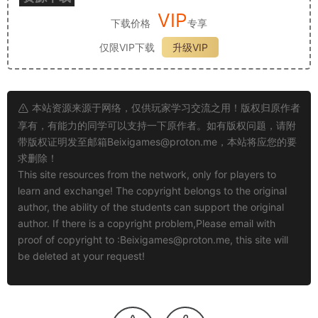
VIP
下载价格
专享
仅限VIP下载
升级VIP
本站资源来源于网络，仅供玩家学习交流之用！版权归原作者
享有，有能力的同学可以支持一下原作者。如有版权问题，请附
带版权证明发至邮箱
Beixigames@proton.me
，本站将应您的要
求删除！
This site resources from the network, only for players to
learn and exchange! The copyright belongs to the original
author, the ability of the students can support the original
author. If there is a copyright problem,Please email with
proof of copyright to :
Beixigames@proton.me
, this site will
be deleted at your request!