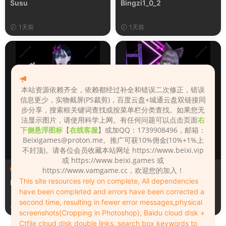
Susu
Bingzi1_0_2
1天前
1天前
本站资源依赖齐全，依赖都经过补全和错误二次修正，错误
信息更少，实物截屏(PS裁剪)，百度云盘+城通云盘双链接同
步分享，搜索框关键词查找或按菜单栏分类查找。如果您无
法显示图片，请使用科学上网。有任何问题可以点击页面
右
下侧悬浮图标
【
在线客服
】或加QQ：1739908496，邮箱：
Beixigames@proton.me
。推广可获10%佣金(10%+1%上
不封顶)。请各位会员收藏本站网址 https://www.beixi.vip
或 https://www.beixi.games 或
人物（Looks）
人物（Looks）
https://www.vamgame.cc，欢迎您的加入！
This site resources rely on complete, All dependencies
Monica_2_2_2
Lizhen2025
have been completed and errors have been corrected a
second time, resulting in fewer error messages,physical
1天前
2天前
screenshots(Cropping in Photoshop), Baidu cloud disk +
Ctfile cloud disk double links, search box keywords to