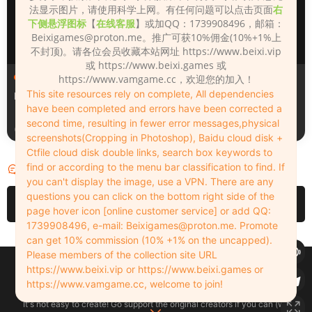
法显示图片，请使用科学上网。有任何问题可以点击页面
右
下侧悬浮图标
【
在线客服
】或加QQ：1739908496，邮箱：
Beixigames@proton.me
。推广可获10%佣金(10%+1%上
不封顶)。请各位会员收藏本站网址 https://www.beixi.vip
或 https://www.beixi.games 或
人物（Looks）
人物（Looks）
https://www.vamgame.cc，欢迎您的加入！
This site resources rely on complete, All dependencies
Monica_2_2_2
Lizhen2025
have been completed and errors have been corrected a
second time, resulting in fewer error messages,physical
1天前
2天前
screenshots(Cropping in Photoshop), Baidu cloud disk +
Ctfile cloud disk double links, search box keywords to
find or according to the menu bar classification to find. If
评论
0
you can't display the image, use a VPN. There are any
questions you can click on the bottom right side of the
请先
登录
page hover icon [online customer service] or add QQ:
1739908496, e-mail:
Beixigames@proton.me
. Promote
can get 10% commission (10% +1% on the uncapped).
Please members of the collection site URL
Copyleft © 2022-2026 beixi.vip - All Rights Freedom！
https://www.beixi.vip or https://www.beixi.games or
创作不易！有能力的同学可以去支持一下原创作者（我们绝对支持），当然
https://www.vamgame.cc, welcome to join!
了，您加入这里我们也绝对欢迎！
It's not easy to create! Go support the original creators if you can (we