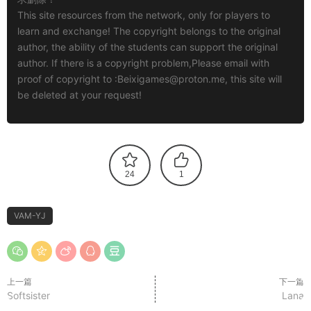
This site resources from the network, only for players to
learn and exchange! The copyright belongs to the original
author, the ability of the students can support the original
author. If there is a copyright problem,Please email with
proof of copyright to :
Beixigames@proton.me
, this site will
be deleted at your request!
24
1
VAM-YJ
上一篇
下一篇
Softsister
Lana