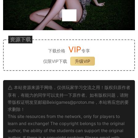
资源下载
VIP
下载价格
专享
仅限VIP下载
升级VIP
本站资源来源于网络，仅供玩家学习交流之用！版权归原作者
享有，有能力的同学可以支持一下原作者。如有版权问题，请附
带版权证明发至邮箱
Beixigames@proton.me
，本站将应您的要
求删除！
This site resources from the network, only for players to
learn and exchange! The copyright belongs to the original
author, the ability of the students can support the original
author. If there is a copyright problem,Please email with