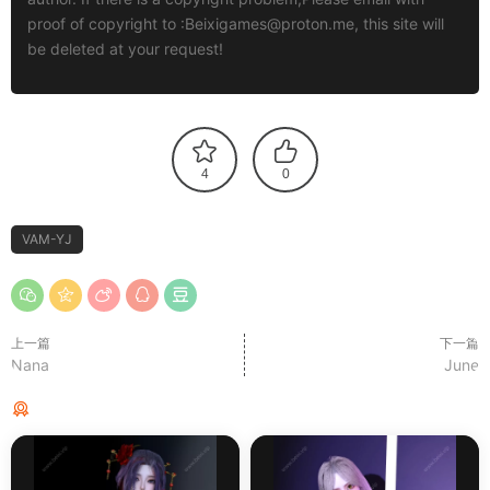
proof of copyright to :
Beixigames@proton.me
, this site will
be deleted at your request!
4
0
VAM-YJ
上一篇
下一篇
Nana
June
猜你喜欢