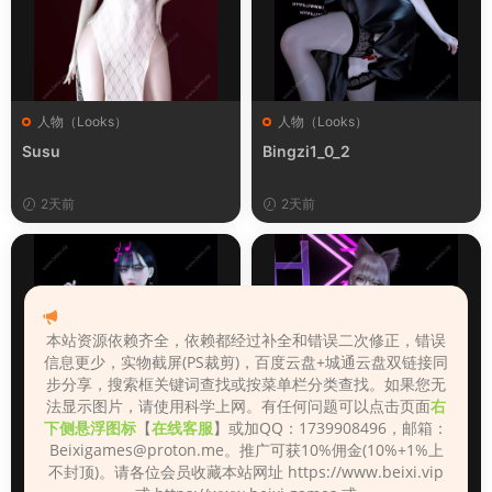
人物（Looks）
人物（Looks）
Susu
Bingzi1_0_2
2天前
2天前
本站资源依赖齐全，依赖都经过补全和错误二次修正，错误
信息更少，实物截屏(PS裁剪)，百度云盘+城通云盘双链接同
步分享，搜索框关键词查找或按菜单栏分类查找。如果您无
法显示图片，请使用科学上网。有任何问题可以点击页面
右
下侧悬浮图标
【
在线客服
】或加QQ：1739908496，邮箱：
Beixigames@proton.me
。推广可获10%佣金(10%+1%上
不封顶)。请各位会员收藏本站网址 https://www.beixi.vip