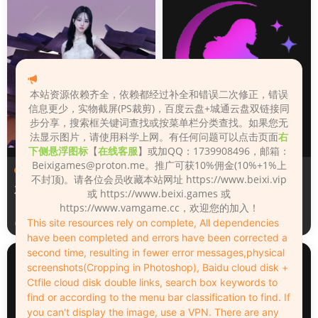
本站资源依赖齐全，依赖都经过补全和错误二次修正，错误
信息更少，实物截屏(PS裁剪)，百度云盘+城通云盘双链接同
步分享，搜索框关键词查找或按菜单栏分类查找。如果您无
法显示图片，请使用科学上网。有任何问题可以点击页面
右
下侧悬浮图标
【
在线客服
】或加QQ：1739908496，邮箱：
Beixigames@proton.me
。推广可获10%佣金(10%+1%上
服装（Clothing）
服装（Clothing）
不封顶)。请各位会员收藏本站网址 https://www.beixi.vip
东方花香
Body_EC
或 https://www.beixi.games 或
https://www.vamgame.cc，欢迎您的加入！
This site resources rely on complete, All dependencies
2周前
2周前
have been completed and errors have been corrected a
second time, resulting in fewer error messages,physical
screenshots(Cropping in Photoshop), Baidu cloud disk +
Ctfile cloud disk double links, search box keywords to
find or according to the menu bar classification to find. If
you can't display the image, use a VPN. There are any