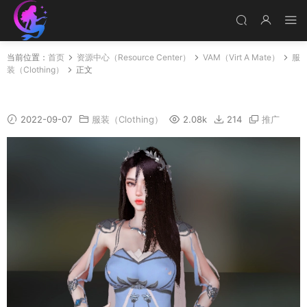
当前位置：
首页
资源中心（Resource Center）
VAM（Virt A Mate）
服
装（Clothing）
正文
mingzhuang
2022-09-07
服装（Clothing）
2.08k
214
推广