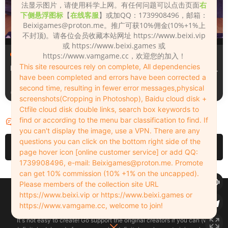
法显示图片，请使用科学上网。有任何问题可以点击页面
右
下侧悬浮图标
【
在线客服
】或加QQ：1739908496，邮箱：
Beixigames@proton.me
。推广可获10%佣金(10%+1%上
不封顶)。请各位会员收藏本站网址 https://www.beixi.vip
或 https://www.beixi.games 或
服装（Clothing）
服装（Clothing）
https://www.vamgame.cc，欢迎您的加入！
This site resources rely on complete, All dependencies
Leopard_print_office_suit
Lacquer_leather_two_tone_
have been completed and errors have been corrected a
tight_mini_skirt
second time, resulting in fewer error messages,physical
3周前
3周前
screenshots(Cropping in Photoshop), Baidu cloud disk +
Ctfile cloud disk double links, search box keywords to
find or according to the menu bar classification to find. If
评论
0
you can't display the image, use a VPN. There are any
questions you can click on the bottom right side of the
请先
登录
page hover icon [online customer service] or add QQ:
1739908496, e-mail:
Beixigames@proton.me
. Promote
can get 10% commission (10% +1% on the uncapped).
Please members of the collection site URL
Copyleft © 2022-2026 beixi.vip - All Rights Freedom！
https://www.beixi.vip or https://www.beixi.games or
创作不易！有能力的同学可以去支持一下原创作者（我们绝对支持），当然
https://www.vamgame.cc, welcome to join!
了，您加入这里我们也绝对欢迎！
It's not easy to create! Go support the original creators if you can (we