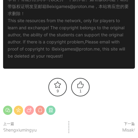
带版权证明发至邮箱
Beixigames@proton.me
，本站将应您的要
求删除！
This site resources from the network, only for players to
learn and exchange! The copyright belongs to the original
author, the ability of the students can support the original
author. If there is a copyright problem,Please email with
proof of copyright to :
Beixigames@proton.me
, this site will
be deleted at your request!
9
1
上一篇
下一篇
Shengxiumingyu
Misaki