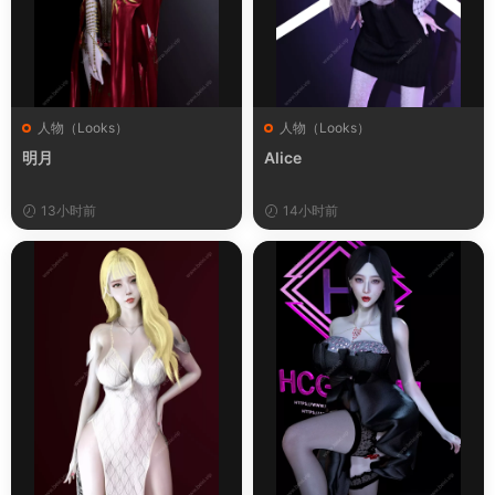
人物（Looks）
人物（Looks）
明月
Alice
13小时前
14小时前