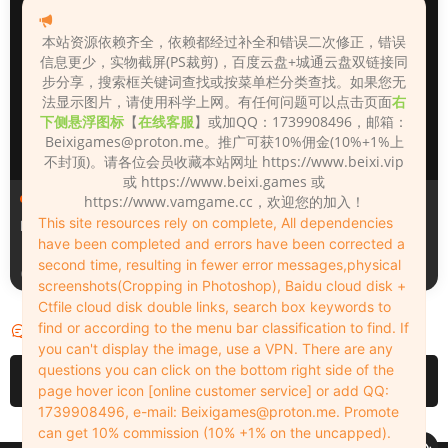
本站资源依赖齐全，依赖都经过补全和错误二次修正，错误
信息更少，实物截屏(PS裁剪)，百度云盘+城通云盘双链接同
步分享，搜索框关键词查找或按菜单栏分类查找。如果您无
法显示图片，请使用科学上网。有任何问题可以点击页面
右
下侧悬浮图标
【
在线客服
】或加QQ：1739908496，邮箱：
Beixigames@proton.me
。推广可获10%佣金(10%+1%上
不封顶)。请各位会员收藏本站网址 https://www.beixi.vip
或 https://www.beixi.games 或
人物（Looks）
人物（Looks）
https://www.vamgame.cc，欢迎您的加入！
This site resources rely on complete, All dependencies
Monica_2_2_2
Lizhen2025
have been completed and errors have been corrected a
second time, resulting in fewer error messages,physical
3天前
4天前
screenshots(Cropping in Photoshop), Baidu cloud disk +
Ctfile cloud disk double links, search box keywords to
find or according to the menu bar classification to find. If
评论
0
you can't display the image, use a VPN. There are any
questions you can click on the bottom right side of the
请先
登录
page hover icon [online customer service] or add QQ:
1739908496, e-mail:
Beixigames@proton.me
. Promote
can get 10% commission (10% +1% on the uncapped).