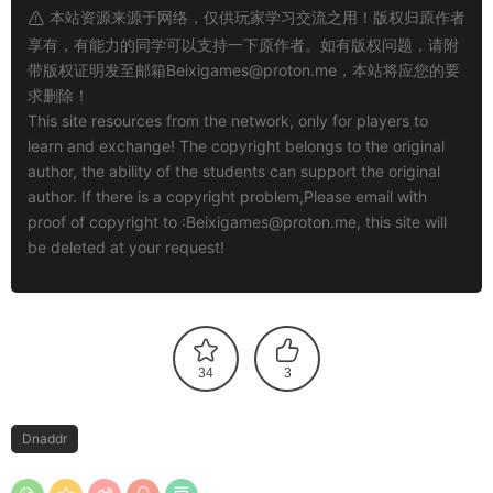
本站资源来源于网络，仅供玩家学习交流之用！版权归原作者
享有，有能力的同学可以支持一下原作者。如有版权问题，请附
带版权证明发至邮箱
Beixigames@proton.me
，本站将应您的要
求删除！
This site resources from the network, only for players to
learn and exchange! The copyright belongs to the original
author, the ability of the students can support the original
author. If there is a copyright problem,Please email with
proof of copyright to :
Beixigames@proton.me
, this site will
be deleted at your request!
34
3
Dnaddr