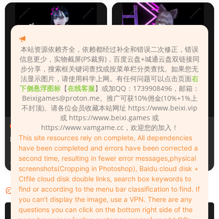
本站资源依赖齐全，依赖都经过补全和错误二次修正，错误
信息更少，实物截屏(PS裁剪)，百度云盘+城通云盘双链接同
步分享，搜索框关键词查找或按菜单栏分类查找。如果您无
法显示图片，请使用科学上网。有任何问题可以点击页面
右
下侧悬浮图标
【
在线客服
】或加QQ：1739908496，邮箱：
Beixigames@proton.me
。推广可获10%佣金(10%+1%上
不封顶)。请各位会员收藏本站网址 https://www.beixi.vip
或 https://www.beixi.games 或
人物（Looks）
人物（Looks）
https://www.vamgame.cc，欢迎您的加入！
This site resources rely on complete, All dependencies
Monica_2_2_2
Lizhen2025
have been completed and errors have been corrected a
second time, resulting in fewer error messages,physical
3天前
4天前
screenshots(Cropping in Photoshop), Baidu cloud disk +
Ctfile cloud disk double links, search box keywords to
find or according to the menu bar classification to find. If
评论
0
you can't display the image, use a VPN. There are any
questions you can click on the bottom right side of the
请先
登录