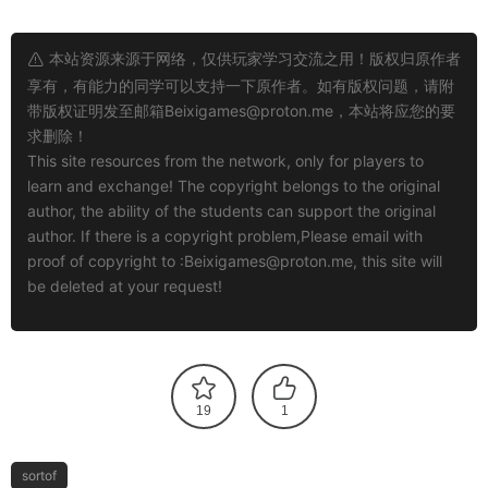
本站资源来源于网络，仅供玩家学习交流之用！版权归原作者
享有，有能力的同学可以支持一下原作者。如有版权问题，请附
带版权证明发至邮箱
Beixigames@proton.me
，本站将应您的要
求删除！
This site resources from the network, only for players to
learn and exchange! The copyright belongs to the original
author, the ability of the students can support the original
author. If there is a copyright problem,Please email with
proof of copyright to :
Beixigames@proton.me
, this site will
be deleted at your request!
19
1
sortof