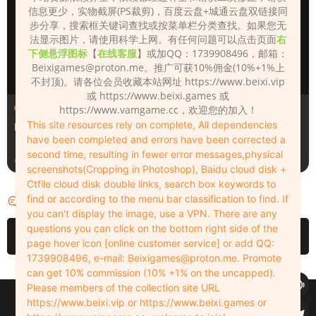
信息更少，实物截屏(PS裁剪)，百度云盘+城通云盘双链接同
步分享，搜索框关键词查找或按菜单栏分类查找。如果您无
法显示图片，请使用科学上网。有任何问题可以点击页面
右
下侧悬浮图标
【
在线客服
】或加QQ：1739908496，邮箱：
Beixigames@proton.me
。推广可获10%佣金(10%+1%上
不封顶)。请各位会员收藏本站网址 https://www.beixi.vip
或 https://www.beixi.games 或
人物（Looks）
人物（Looks）
https://www.vamgame.cc，欢迎您的加入！
This site resources rely on complete, All dependencies
Monica_2_2_2
Lizhen2025
have been completed and errors have been corrected a
second time, resulting in fewer error messages,physical
3天前
4天前
screenshots(Cropping in Photoshop), Baidu cloud disk +
Ctfile cloud disk double links, search box keywords to
find or according to the menu bar classification to find. If
评论
0
you can't display the image, use a VPN. There are any
questions you can click on the bottom right side of the
请先
登录
page hover icon [online customer service] or add QQ:
1739908496, e-mail:
Beixigames@proton.me
. Promote
can get 10% commission (10% +1% on the uncapped).
Please members of the collection site URL
Copyleft © 2022-2026 beixi.vip - All Rights Freedom！
https://www.beixi.vip or https://www.beixi.games or
创作不易！有能力的同学可以去支持一下原创作者（我们绝对支持），当然