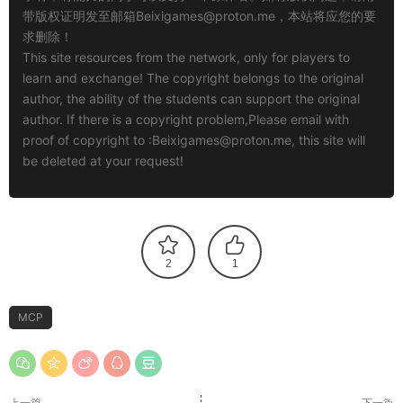
带版权证明发至邮箱
Beixigames@proton.me
，本站将应您的要
求删除！
This site resources from the network, only for players to
learn and exchange! The copyright belongs to the original
author, the ability of the students can support the original
author. If there is a copyright problem,Please email with
proof of copyright to :
Beixigames@proton.me
, this site will
be deleted at your request!
2
1
MCP
上一篇
下一篇