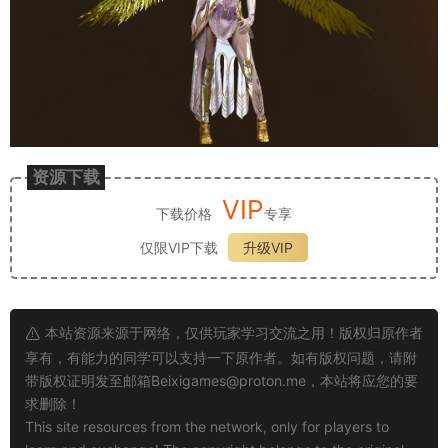
资源下载
VIP
下载价格
专享
仅限VIP下载
升级VIP
本站资源来源于网络，仅供玩家学习交流之用！版权归原作者
享有，有能力的同学可以支持一下原作者。如有版权问题，请附
带版权证明发至邮箱
Beixigames@proton.me
，本站将应您的要
求删除！
This site resources from the network, only for players to