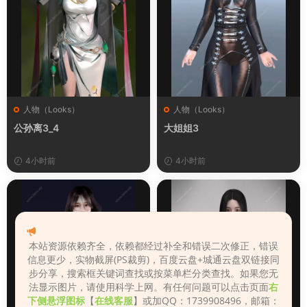
人物（Looks）
人物（Looks）
公孙离3_4
大姐姐3
4小时前
4小时前
本站资源依赖齐全，依赖都经过补全和错误二次修正，错误
信息更少，实物截屏(PS裁剪)，百度云盘+城通云盘双链接同
步分享，搜索框关键词查找或按菜单栏分类查找。如果您无
法显示图片，请使用科学上网。有任何问题可以点击页面
右
下侧悬浮图标
【
在线客服
】或加QQ：1739908496，邮箱：