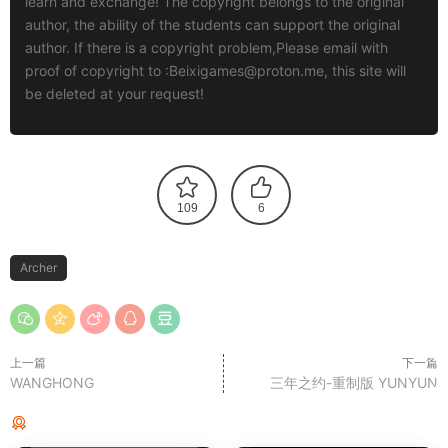
learn and exchange! The copyright belongs to the original
author, the ability of the students can support the original
author. If there is a copyright problem,Please email with
proof of copyright to :
Beixigames@proton.me
, this site will
be deleted at your request!
109
6
Archer
上一篇
下一篇
WANGHONG
三年之约-重制版 YUNYUN
猜你喜欢