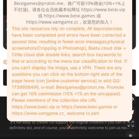
Beixigames@proton.me
。推广可获10%佣金(10%+1%上
不封顶)。请各位会员收藏本站网址 https://www.beixi.vip
或 https://www.beixi.games 或
人物（Looks）
人物（Looks）
https://www.vamgame.cc，欢迎您的加入！
This site resources rely on complete, All dependencies
008
1780918225
have been completed and errors have been corrected a
second time, resulting in fewer error messages,physical
5小时前
5小时前
screenshots(Cropping in Photoshop), Baidu cloud disk +
Ctfile cloud disk double links, search box keywords to
find or according to the menu bar classification to find. If
评论
0
you can't display the image, use a VPN. There are any
questions you can click on the bottom right side of the
请先
登录
page hover icon [online customer service] or add QQ:
1739908496, e-mail:
Beixigames@proton.me
. Promote
can get 10% commission (10% +1% on the uncapped).
Please members of the collection site URL
Copyleft © 2022-2026 beixi.vip - All Rights Freedom！
https://www.beixi.vip or https://www.beixi.games or
创作不易！有能力的同学可以去支持一下原创作者（我们绝对支持），当然
https://www.vamgame.cc, welcome to join!
了，您加入这里我们也绝对欢迎！
It's not easy to create! Go support the original creators if you can (we
definitely do), and of course, you're definitely welcome to join us here!