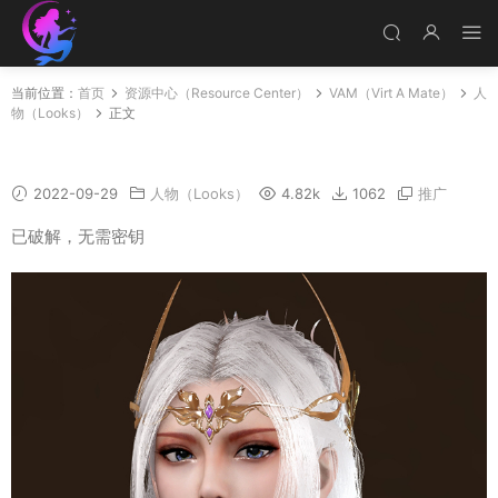
当前位置：
首页
资源中心（Resource Center）
VAM（Virt A Mate）
人
物（Looks）
正文
QianRenXue
2022-09-29
人物（Looks）
4.82k
1062
推广
已破解，无需密钥