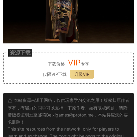
资源下载
VIP
下载价格
专享
仅限VIP下载
升级VIP
本站资源来源于网络，仅供玩家学习交流之用！版权归原作者
享有，有能力的同学可以支持一下原作者。如有版权问题，请附
带版权证明发至邮箱
Beixigames@proton.me
，本站将应您的要
求删除！
This site resources from the network, only for players to
learn and exchange! The copyright belongs to the original