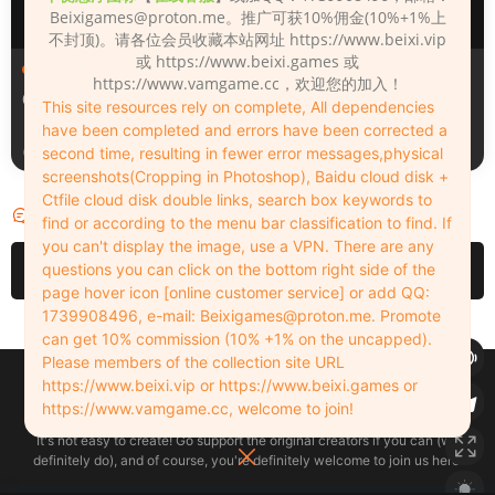
Beixigames@proton.me
。推广可获10%佣金(10%+1%上
不封顶)。请各位会员收藏本站网址 https://www.beixi.vip
或 https://www.beixi.games 或
人物（Looks）
人物（Looks）
https://www.vamgame.cc，欢迎您的加入！
008
1780918225
This site resources rely on complete, All dependencies
have been completed and errors have been corrected a
second time, resulting in fewer error messages,physical
4小时前
4小时前
screenshots(Cropping in Photoshop), Baidu cloud disk +
Ctfile cloud disk double links, search box keywords to
评论
1
find or according to the menu bar classification to find. If
you can't display the image, use a VPN. There are any
questions you can click on the bottom right side of the
请先
登录
page hover icon [online customer service] or add QQ:
1739908496, e-mail:
Beixigames@proton.me
. Promote
can get 10% commission (10% +1% on the uncapped).
Please members of the collection site URL
Copyleft © 2022-2026 beixi.vip - All Rights Freedom！
https://www.beixi.vip or https://www.beixi.games or
创作不易！有能力的同学可以去支持一下原创作者（我们绝对支持），当然
https://www.vamgame.cc, welcome to join!
了，您加入这里我们也绝对欢迎！
It's not easy to create! Go support the original creators if you can (we
definitely do), and of course, you're definitely welcome to join us here!