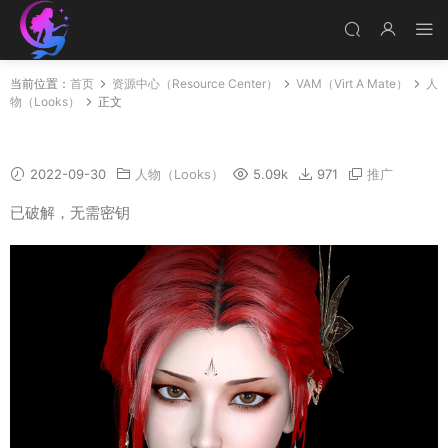
当前位置：
首页
资源中心（Resource Center）
VAM（Virt A Mate）
人
物（Looks）
正文
YAFEI
2022-09-30
人物（Looks）
5.09k
971
推广
已破解，无需密钥