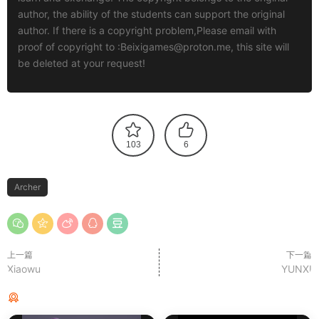
author, the ability of the students can support the original
author. If there is a copyright problem,Please email with
proof of copyright to :
Beixigames@proton.me
, this site will
be deleted at your request!
103
6
Archer
上一篇
下一篇
Xiaowu
YUNXI
猜你喜欢