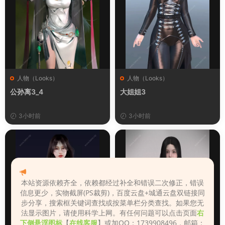
人物（Looks）
人物（Looks）
公孙离3_4
大姐姐3
3小时前
3小时前
本站资源依赖齐全，依赖都经过补全和错误二次修正，错误
信息更少，实物截屏(PS裁剪)，百度云盘+城通云盘双链接同
步分享，搜索框关键词查找或按菜单栏分类查找。如果您无
法显示图片，请使用科学上网。有任何问题可以点击页面
右
下侧悬浮图标
【
在线客服
】或加QQ：1739908496，邮箱：