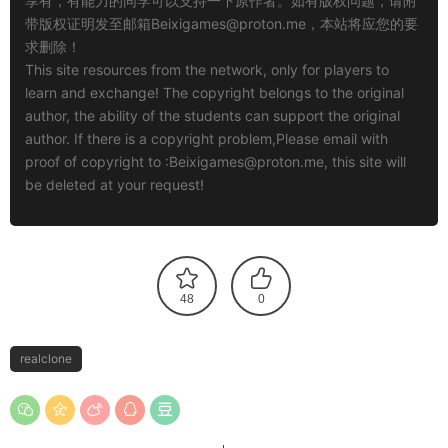
享有，有能力的同学可以支持一下原作者。如有版权问题，请附
带版权证明发至邮箱
Beixigames@proton.me
，本站将应您的要
求删除！
This site resources from the network, only for players to
learn and exchange! The copyright belongs to the original
author, the ability of the students can support the original
author. If there is a copyright problem,Please email with
proof of copyright to :
Beixigames@proton.me
, this site will
be deleted at your request!
48
0
realclone