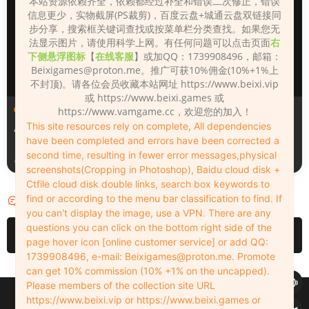
本站资源依赖齐全，依赖都经过补全和错误二次修正，错误
信息更少，实物截屏(PS裁剪)，百度云盘+城通云盘双链接同
步分享，搜索框关键词查找或按菜单栏分类查找。如果您无
法显示图片，请使用科学上网。有任何问题可以点击页面
右
下侧悬浮图标
【
在线客服
】或加QQ：1739908496，邮箱：
Beixigames@proton.me
。推广可获10%佣金(10%+1%上
不封顶)。请各位会员收藏本站网址 https://www.beixi.vip
或 https://www.beixi.games 或
人物（Looks）
人物（Looks）
https://www.vamgame.cc，欢迎您的加入！
This site resources rely on complete, All dependencies
Alice
Susu
have been completed and errors have been corrected a
second time, resulting in fewer error messages,physical
4天前
4天前
screenshots(Cropping in Photoshop), Baidu cloud disk +
Ctfile cloud disk double links, search box keywords to
find or according to the menu bar classification to find. If
评论
0
you can't display the image, use a VPN. There are any
questions you can click on the bottom right side of the
请先
登录
page hover icon [online customer service] or add QQ:
1739908496, e-mail:
Beixigames@proton.me
. Promote
can get 10% commission (10% +1% on the uncapped).
Please members of the collection site URL
Copyleft © 2022-2026 beixi.vip - All Rights Freedom！
https://www.beixi.vip or https://www.beixi.games or