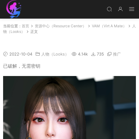
当前位置：
首页
资源中心（Resource Center）
VAM（Virt A Mate）
人
物（Looks）
正文
EunJi
2022-10-04
人物（Looks）
4.14k
735
推广
已破解，无需密钥