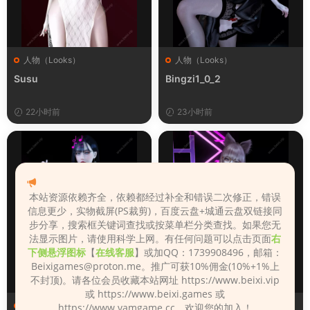
人物（Looks）
人物（Looks）
Susu
Bingzi1_0_2
22小时前
23小时前
本站资源依赖齐全，依赖都经过补全和错误二次修正，错误
信息更少，实物截屏(PS裁剪)，百度云盘+城通云盘双链接同
步分享，搜索框关键词查找或按菜单栏分类查找。如果您无
法显示图片，请使用科学上网。有任何问题可以点击页面
右
下侧悬浮图标
【
在线客服
】或加QQ：1739908496，邮箱：
Beixigames@proton.me
。推广可获10%佣金(10%+1%上
不封顶)。请各位会员收藏本站网址 https://www.beixi.vip
或 https://www.beixi.games 或
人物（Looks）
人物（Looks）
https://www.vamgame.cc，欢迎您的加入！