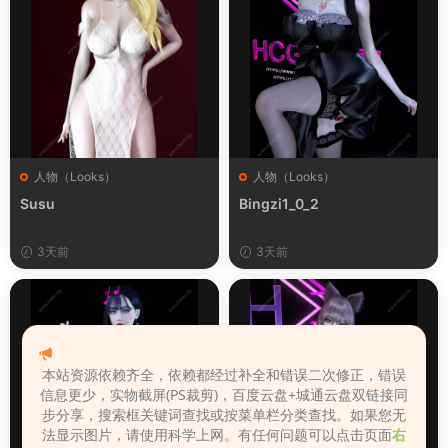
人物（Looks）
人物（Looks）
Susu
Bingzi1_0_2
3天前
3天前
本站资源依赖齐全，依赖都经过补全和错误二次修正，错误
信息更少，实物截屏(PS裁剪)，百度云盘+城通云盘双链接同
步分享，搜索框关键词查找或按菜单栏分类查找。如果您无
法显示图片，请使用科学上网。有任何问题可以点击页面
右