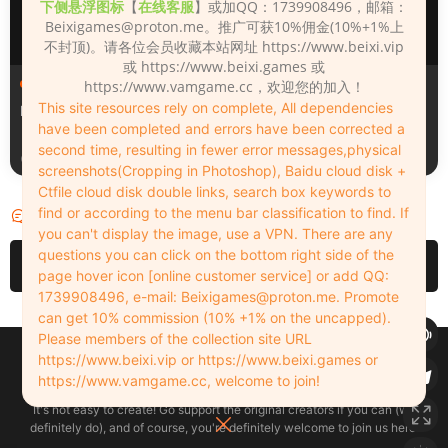
下侧悬浮图标
【
在线客服
】或加QQ：1739908496，邮箱：
Beixigames@proton.me
。推广可获10%佣金(10%+1%上
不封顶)。请各位会员收藏本站网址 https://www.beixi.vip
或 https://www.beixi.games 或
人物（Looks）
人物（Looks）
https://www.vamgame.cc，欢迎您的加入！
This site resources rely on complete, All dependencies
Monica_2_2_2
Lizhen2025
have been completed and errors have been corrected a
second time, resulting in fewer error messages,physical
3天前
4天前
screenshots(Cropping in Photoshop), Baidu cloud disk +
Ctfile cloud disk double links, search box keywords to
find or according to the menu bar classification to find. If
评论
0
you can't display the image, use a VPN. There are any
questions you can click on the bottom right side of the
请先
登录
page hover icon [online customer service] or add QQ:
1739908496, e-mail:
Beixigames@proton.me
. Promote
can get 10% commission (10% +1% on the uncapped).
Please members of the collection site URL
Copyleft © 2022-2026 beixi.vip - All Rights Freedom！
https://www.beixi.vip or https://www.beixi.games or
创作不易！有能力的同学可以去支持一下原创作者（我们绝对支持），当然
https://www.vamgame.cc, welcome to join!
了，您加入这里我们也绝对欢迎！
It's not easy to create! Go support the original creators if you can (we
definitely do), and of course, you're definitely welcome to join us here!