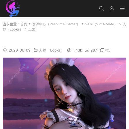
当前位置：
首页
资源中心（Resource Center）
VAM（Virt A Mate）
人
物（Looks）
正文
魅惑女仆魅雅
2026-06-09
人物（Looks）
1.43k
287
推广