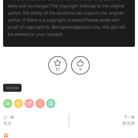
learn and exchange! The copyright belongs to the original
author, the ability of the students can support the original
author. If there is a copyright problem,Please email with
proof of copyright to :
Beixigames@proton.me
, this site will
be deleted at your request!
37
0
vamxw
上一篇
下一篇
若冰
黄玫瑰
猜你喜欢