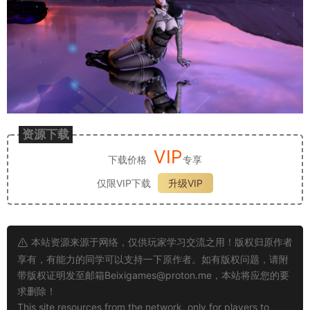
资源下载
VIP
下载价格
专享
仅限VIP下载
升级VIP
本站资源来源于网络，仅供玩家学习交流之用！版权归原作者
享有，有能力的同学可以支持一下原作者。如有版权问题，请附
带版权证明发至邮箱
Beixigames@proton.me
，本站将应您的要
求删除！
This site resources from the network, only for players to