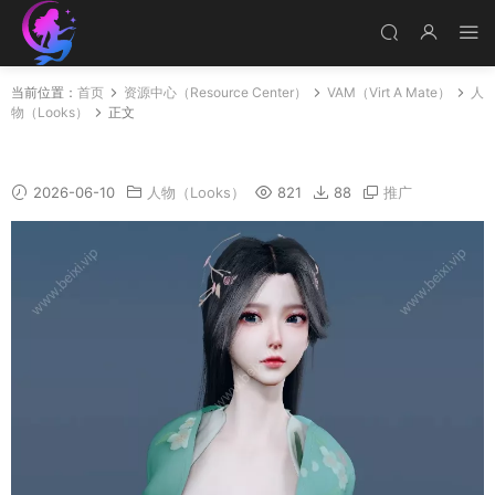
当前位置：
首页
资源中心（Resource Center）
VAM（Virt A Mate）
人
物（Looks）
正文
商心慈T1_35
2026-06-10
人物（Looks）
821
88
推广