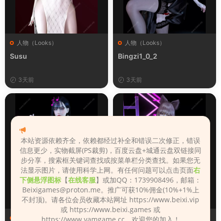
人物（Looks）
人物（Looks）
Susu
Bingzi1_0_2
3天前
3天前
本站资源依赖齐全，依赖都经过补全和错误二次修正，错误
信息更少，实物截屏(PS裁剪)，百度云盘+城通云盘双链接同
步分享，搜索框关键词查找或按菜单栏分类查找。如果您无
法显示图片，请使用科学上网。有任何问题可以点击页面
右
下侧悬浮图标
【
在线客服
】或加QQ：1739908496，邮箱：
Beixigames@proton.me
。推广可获10%佣金(10%+1%上
不封顶)。请各位会员收藏本站网址 https://www.beixi.vip
或 https://www.beixi.games 或
人物（Looks）
人物（Looks）
https://www.vamgame.cc，欢迎您的加入！