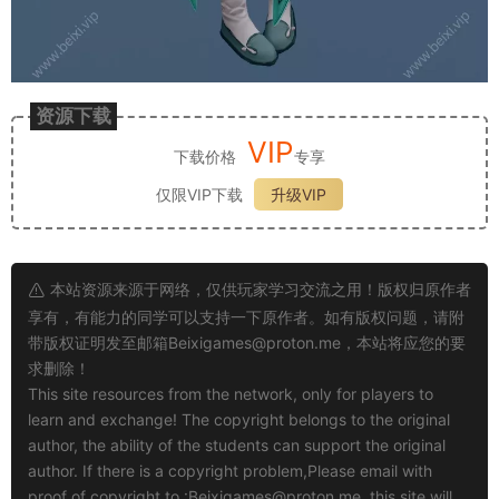
资源下载
VIP
下载价格
专享
仅限VIP下载
升级VIP
本站资源来源于网络，仅供玩家学习交流之用！版权归原作者
享有，有能力的同学可以支持一下原作者。如有版权问题，请附
带版权证明发至邮箱
Beixigames@proton.me
，本站将应您的要
求删除！
This site resources from the network, only for players to
learn and exchange! The copyright belongs to the original
author, the ability of the students can support the original
author. If there is a copyright problem,Please email with
proof of copyright to :
Beixigames@proton.me
, this site will