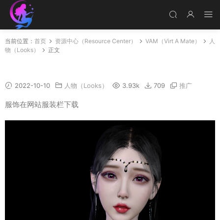
当前位置：
首页
资源中心（Resource Center）
VAM（Virt A Mate）
人
物（Looks）
正文
yajun
2022-10-10
人物（Looks）
3.93k
709
推广
服饰在网站服装栏下载