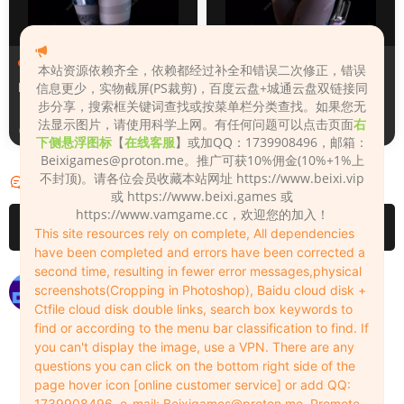
人物（Looks）
人物（Looks）
本站资源依赖齐全，依赖都经过补全和错误二次修正，错误
Monica_2_2_2
Lizhen2025
信息更少，实物截屏(PS裁剪)，百度云盘+城通云盘双链接同
步分享，搜索框关键词查找或按菜单栏分类查找。如果您无
法显示图片，请使用科学上网。有任何问题可以点击页面
右
3天前
4天前
下侧悬浮图标
【
在线客服
】或加QQ：1739908496，邮箱：
Beixigames@proton.me
。推广可获10%佣金(10%+1%上
不封顶)。请各位会员收藏本站网址 https://www.beixi.vip
评论
2
或 https://www.beixi.games 或
https://www.vamgame.cc，欢迎您的加入！
请先
登录
This site resources rely on complete, All dependencies
have been completed and errors have been corrected a
second time, resulting in fewer error messages,physical
衣服是什么名称的？
screenshots(Cropping in Photoshop), Baidu cloud disk +
Ctfile cloud disk double links, search box keywords to
lvyu
2023-02-22
0
find or according to the menu bar classification to find. If
https://vam.beixi.top/?p=1541
you can't display the image, use a VPN. There are any
questions you can click on the bottom right side of the
Admin
2023-02-22
0
page hover icon [online customer service] or add QQ:
1739908496, e-mail:
Beixigames@proton.me
. Promote