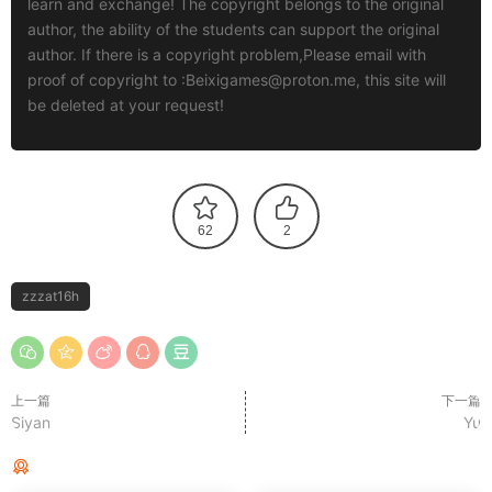
learn and exchange! The copyright belongs to the original
author, the ability of the students can support the original
author. If there is a copyright problem,Please email with
proof of copyright to :
Beixigames@proton.me
, this site will
be deleted at your request!
62
2
zzzat16h
上一篇
下一篇
Siyan
Yu
猜你喜欢