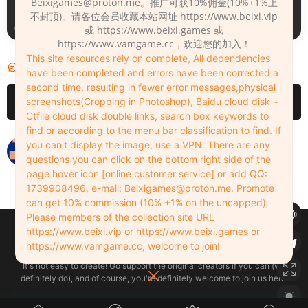
Beixigames@proton.me
。推广可获10%佣金(10%+1%上
不封顶)。请各位会员收藏本站网址 https://www.beixi.vip
3天前
3天前
或 https://www.beixi.games 或
https://www.vamgame.cc，欢迎您的加入！
This site resources rely on complete, All dependencies
评论
2
have been completed and errors have been corrected a
second time, resulting in fewer error messages,physical
请先
登录
screenshots(Cropping in Photoshop), Baidu cloud disk +
Ctfile cloud disk double links, search box keywords to
find or according to the menu bar classification to find. If
dddd
you can't display the image, use a VPN. There are any
questions you can click on the bottom right side of the
zhoulanlan
2022-12-03
0
page hover icon [online customer service] or add QQ:
1739908496, e-mail:
Beixigames@proton.me
. Promote
can get 10% commission (10% +1% on the uncapped).
Please members of the collection site URL
Copyleft © 2022-2026 beixi.vip - All Rights Freedom！
https://www.beixi.vip or https://www.beixi.games or
创作不易！有能力的同学可以去支持一下原创作者（我们绝对支持），当然
https://www.vamgame.cc, welcome to join!
了，您加入这里我们也绝对欢迎！
It's not easy to create! Go support the original creators if you can (we
definitely do), and of course, you're definitely welcome to join us here!