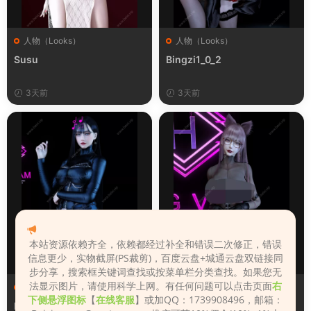
人物（Looks）
人物（Looks）
Susu
Bingzi1_0_2
3天前
3天前
本站资源依赖齐全，依赖都经过补全和错误二次修正，错误
信息更少，实物截屏(PS裁剪)，百度云盘+城通云盘双链接同
步分享，搜索框关键词查找或按菜单栏分类查找。如果您无
法显示图片，请使用科学上网。有任何问题可以点击页面
右
人物（Looks）
人物（Looks）
下侧悬浮图标
【
在线客服
】或加QQ：1739908496，邮箱：
Monica_2_2_2
Lizhen2025