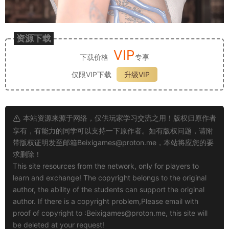
资源下载
VIP
下载价格
专享
仅限VIP下载
升级VIP
本站资源来源于网络，仅供玩家学习交流之用！版权归原作者
享有，有能力的同学可以支持一下原作者。如有版权问题，请附
带版权证明发至邮箱
Beixigames@proton.me
，本站将应您的要
求删除！
This site resources from the network, only for players to
learn and exchange! The copyright belongs to the original
author, the ability of the students can support the original
author. If there is a copyright problem,Please email with
proof of copyright to :
Beixigames@proton.me
, this site will
be deleted at your request!