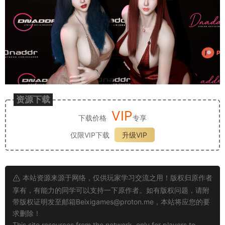
资源下载
VIP
下载价格
专享
仅限VIP下载
升级VIP
本站资源来源于网络，仅供玩家学习交流之用！版权归原作者
享有，有能力的同学可以支持一下原作者。如有版权问题，请附
带版权证明发至邮箱
Beixigames@proton.me
，本站将应您的要
求删除！
This site resources from the network, only for players to