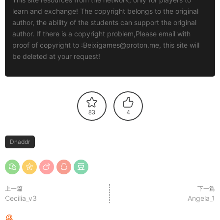
learn and exchange! The copyright belongs to the original
author, the ability of the students can support the original
author. If there is a copyright problem,Please email with
proof of copyright to :
Beixigames@proton.me
, this site will
be deleted at your request!
83
4
Dnaddr
上一篇
下一篇
Cecilia_v3
Angela_1
猜你喜欢