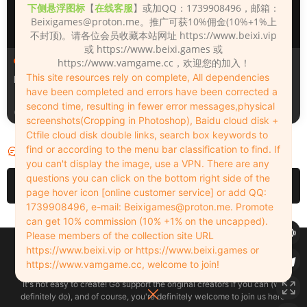
下侧悬浮图标
【
在线客服
】或加QQ：1739908496，邮箱：
Beixigames@proton.me
。推广可获10%佣金(10%+1%上
不封顶)。请各位会员收藏本站网址 https://www.beixi.vip
或 https://www.beixi.games 或
人物（Looks）
人物（Looks）
https://www.vamgame.cc，欢迎您的加入！
This site resources rely on complete, All dependencies
Monica_2_2_2
Lizhen2025
have been completed and errors have been corrected a
second time, resulting in fewer error messages,physical
2天前
2天前
screenshots(Cropping in Photoshop), Baidu cloud disk +
Ctfile cloud disk double links, search box keywords to
find or according to the menu bar classification to find. If
评论
0
you can't display the image, use a VPN. There are any
questions you can click on the bottom right side of the
请先
登录
page hover icon [online customer service] or add QQ:
1739908496, e-mail:
Beixigames@proton.me
. Promote
can get 10% commission (10% +1% on the uncapped).
Please members of the collection site URL
Copyleft © 2022-2026 beixi.vip - All Rights Freedom！
https://www.beixi.vip or https://www.beixi.games or
创作不易！有能力的同学可以去支持一下原创作者（我们绝对支持），当然
https://www.vamgame.cc, welcome to join!
了，您加入这里我们也绝对欢迎！
It's not easy to create! Go support the original creators if you can (we
definitely do), and of course, you're definitely welcome to join us here!