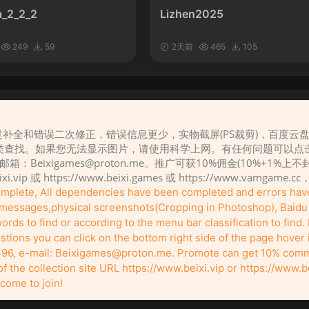
_2_2_2
Lizhen2025
249
59
2天前
465
105
补全和错误二次修正，错误信息更少，实物截屏(PS裁剪)，百度云
请先
登录
类查找。如果您无法显示图片，请使用科学上网。有任何问题可以点
，邮箱：
Beixigames@proton.me
。推广可获10%佣金(10%+1%上
eixi.vip 或 https://www.beixi.games 或 https://www.vamg
complete, All dependencies have been completed and errors ha
r messages,physical screenshots(Cropping in Photoshop), Baidu c
rds to find or according to the menu bar classification to find. I
tions you can click on the bottom right side of the page hover
96, e-mail:
Beixigames@proton.me
. Promote can get 10% comm
Copyleft © 2022-2026 beixi.vip - All Rights Freedom！
the collection site URL https://www.beixi.vip or https://www.b
有能力的同学可以去支持一下原创作者（我们绝对支持），当然了，您加入这里我们
pport the original creators if you can (we definitely do), and of course, you're defi
come to join!