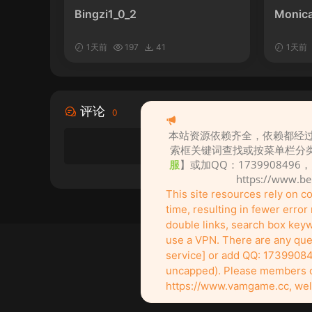
Bingzi1_0_2
Monica
1天前
197
41
1天前
评论
0
本站资源依赖齐全，依赖都经过
索框关键词查找或按菜单栏分
服
】或加QQ：1739908496
https://www.b
This site resources rely on 
time, resulting in fewer erro
double links, search box keywo
use a VPN. There are any ques
service] or add QQ: 17399084
uncapped). Please members of 
创作不易！
It's not easy to create! Go su
https://www.vamgame.cc, wel