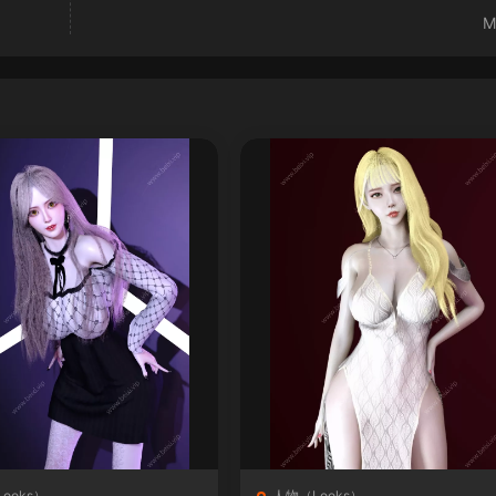
M
ooks）
人物（Looks）