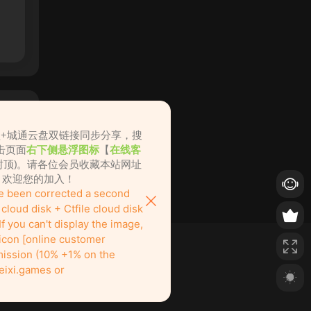
盘+城通云盘双链接同步分享，搜
击页面
右下侧悬浮图标
【
在线客
不封顶)。请各位会员收藏本站网址
ame.cc，欢迎您的加入！
ve been corrected a second
loud disk + Ctfile cloud disk
f you can't display the image,
 icon [online customer
ission (10% +1% on the
eixi.games or
也绝对欢迎！
nitely welcome to join us here!