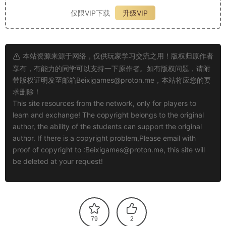
仅限VIP下载
升级VIP
本站资源来源于网络，仅供玩家学习交流之用！版权归原作者
享有，有能力的同学可以支持一下原作者。如有版权问题，请附
带版权证明发至邮箱
Beixigames@proton.me
，本站将应您的要
求删除！
This site resources from the network, only for players to
learn and exchange! The copyright belongs to the original
author, the ability of the students can support the original
author. If there is a copyright problem,Please email with
proof of copyright to :
Beixigames@proton.me
, this site will
be deleted at your request!
79
2