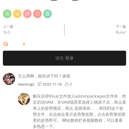
上一篇
下一篇
Yu3
Ruoxi
评论
9
请先
登录
怎么用啊，能告诉下吗？谢谢
newlongjz
2022-11-16
0
解压后得到var文件放入addonpackages文件夹，然
后启动VAM，在VAM场景里选择人物原子后，再点菜
单上的姿势预设，再点 选择现有... ，再找到这个姿
势文件，右边就会显示姿势预览图，点击姿势预览图
里的姿势即可。 网站教程栏有视频教程，可以看看
多熟悉一下。