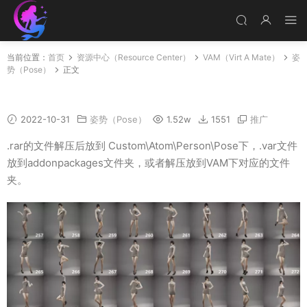
当前位置：
首页
资源中心（Resource Center）
VAM（Virt A Mate）
姿
势（Pose）
正文
VAM人物 姿势预设
2022-10-31
姿势（Pose）
1.52w
1551
推广
.rar的文件解压后放到 Custom\Atom\Person\Pose下，.var文件
放到addonpackages文件夹，或者解压放到VAM下对应的文件
夹。