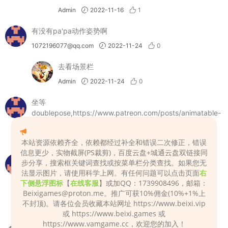
Admin
2022-11-16
1
有没有pa'pa动作姿势啊
1072196077@qq.com
2022-11-24
0
去看场景栏
Admin
2022-11-24
0
坐等
doublepose,https://www.patreon.com/posts/animatable-
001-63905691
dsno2
2022-12-20
0
本站资源依赖齐全，依赖都经过补全和错误二次修正，错误
信息更少，实物截屏(PS裁剪)，百度云盘+城通云盘双链接同
下载不了了？
步分享，搜索框关键词查找或按菜单栏分类查找。如果您无
法显示图片，请使用科学上网。有任何问题可以点击页面
右
xdjydzyr
2023-07-17
0
下侧悬浮图标
【
在线客服
】或加QQ：1739908496，邮箱：
Beixigames@proton.me
。推广可获10%佣金(10%+1%上
正常下载
不封顶)。请各位会员收藏本站网址 https://www.beixi.vip
Admin
2023-07-18
0
或 https://www.beixi.games 或
https://www.vamgame.cc，欢迎您的加入！