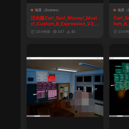
场景（Scenes）
场景（S
汉化版Car!_Sex!_Money!_Musi
Car!_S
c!_Custom_8_Expression_V2_1
tom_8_
&车！性！钱！音乐！自定义表情
23小时前
337
82
23小