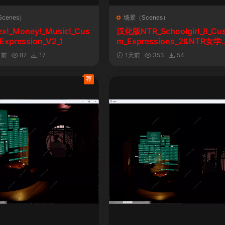
cenes）
场景（Scenes）
ex!_Money!_Music!_Cus
汉化版NTR_Schoolgirl_8_Cu
Expression_V2_1
m_Expressions_2&NTR女学
自定义表情
时前
87
17
1天前
353
54
荐