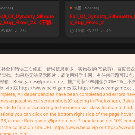
cenes）
场景（Scenes）
l_Of_Dynasty_Silhoue
Fall_Of_Dynasty_Silhouette_
lay_Bug_Fixed_2&《王朝
y_Bug_Fixed_2
剪影玩法修复版
980
284
4天前
257
40
补全和错误二次修正，错误信息更少，实物截屏(PS裁剪)，百度云
请先
登录
类查找。如果您无法显示图片，请使用科学上网。有任何问题可以点
，邮箱：
Beixigames@proton.me
。推广可获10%佣金(10%+1%上
eixi.vip 或 https://www.beixi.games 或 https://www.vamg
complete, All dependencies have been completed and errors ha
r messages,physical screenshots(Cropping in Photoshop), Baidu c
rds to find or according to the menu bar classification to find. I
tions you can click on the bottom right side of the page hover
96, e-mail:
Beixigames@proton.me
. Promote can get 10% comm
Copyleft © 2022-2026 beixi.vip - All Rights Freedom！
the collection site URL https://www.beixi.vip or https://www.b
有能力的同学可以去支持一下原创作者（我们绝对支持），当然了，您加入这里我们
pport the original creators if you can (we definitely do), and of course, you're defi
come to join!