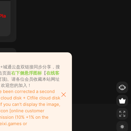
Pla
盘+城通云盘双链接同步分享，搜
击页面
右下侧悬浮图标
【
在线客
不封顶)。请各位会员收藏本站网址
ame.cc，欢迎您的加入！
ve been corrected a second
loud disk + Ctfile cloud disk
f you can't display the image,
 icon [online customer
ission (10% +1% on the
eixi.games or
也绝对欢迎！
nitely welcome to join us here!