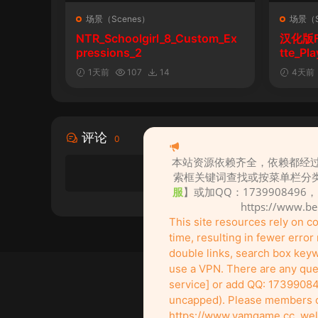
场景（Scenes）
场景（S
NTR_Schoolgirl_8_Custom_Ex
汉化版Fal
pressions_2
tte_P
陨落》
1天前
107
14
4天前
评论
0
本站资源依赖齐全，依赖都经过
索框关键词查找或按菜单栏分
服
】或加QQ：1739908496
https://www.b
This site resources rely on 
time, resulting in fewer erro
double links, search box keywo
use a VPN. There are any ques
service] or add QQ: 17399084
uncapped). Please members of 
创作不易！
It's not easy to create! Go su
https://www.vamgame.cc, wel