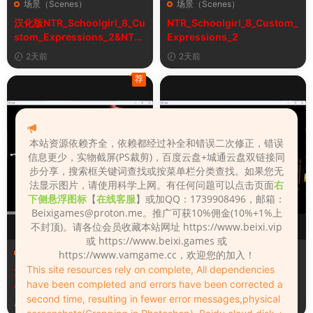
场景（Scenes）
场景（Scenes）
汉化版NTR_Schoolgirl_8_Cu
NTR_Schoolgirl_8_Custom_
stom_Expressions_2&NTR
Expressions_2
女学生8自定义表情
2天前
2天前
荐
本站资源依赖齐全，依赖都经过补全和错误二次修正，错误
信息更少，实物截屏(PS裁剪)，百度云盘+城通云盘双链接同
步分享，搜索框关键词查找或按菜单栏分类查找。如果您无
法显示图片，请使用科学上网。有任何问题可以点击页面
右
下侧悬浮图标
【
在线客服
】或加QQ：1739908496，邮箱：
Beixigames@proton.me
。推广可获10%佣金(10%+1%上
不封顶)。请各位会员收藏本站网址 https://www.beixi.vip
或 https://www.beixi.games 或
场景（Scenes）
场景（Scenes）
https://www.vamgame.cc，欢迎您的加入！
This site resources rely on complete, All dependencies
汉化版Fall_Of_Dynasty_Silh
Fall_Of_Dynasty_Silhouette
have been completed and errors have been corrected a
ouette_Play_Bug_Fixed_2&
_Play_Bug_Fixed_2
second time, resulting in fewer error messages,physical
《王朝陨落》剪影玩法修复版
5天前
5天前