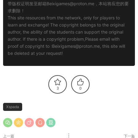
带版权证明发至邮箱
Beixigames@proton.me
，本站将应您的要
求删除！
This site resources from the network, only for players to
learn and exchange! The copyright belongs to the original
author, the ability of the students can support the original
author. If there is a copyright problem,Please email with
proof of copyright to :
Beixigames@proton.me
, this site will
be deleted at your request!
3
0
Xspada
上一篇
下一篇