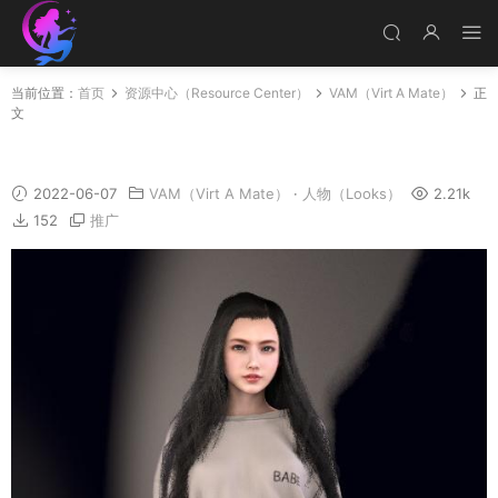
当前位置：
首页
资源中心（Resource Center）
VAM（Virt A Mate）
正
文
Yodel
2022-06-07
VAM（Virt A Mate）
·
人物（Looks）
2.21k
152
推广