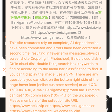
信息更少，实物截屏(PS裁剪)，百度云盘+城通云盘双链接同
步分享，搜索框关键词查找或按菜单栏分类查找。如果您无
法显示图片，请使用科学上网。有任何问题可以点击页面
右
下侧悬浮图标
【
在线客服
】或加QQ：1739908496，邮箱：
Beixigames@proton.me
。推广可获10%佣金(10%+1%上
不封顶)。请各位会员收藏本站网址 https://www.beixi.vip
或 https://www.beixi.games 或
人物（Looks）
人物（Looks）
https://www.vamgame.cc，欢迎您的加入！
This site resources rely on complete, All dependencies
Monica_2_2_2
Lizhen2025
have been completed and errors have been corrected a
second time, resulting in fewer error messages,physical
3天前
4天前
screenshots(Cropping in Photoshop), Baidu cloud disk +
Ctfile cloud disk double links, search box keywords to
find or according to the menu bar classification to find. If
评论
0
you can't display the image, use a VPN. There are any
questions you can click on the bottom right side of the
请先
登录
page hover icon [online customer service] or add QQ:
1739908496, e-mail:
Beixigames@proton.me
. Promote
can get 10% commission (10% +1% on the uncapped).
Please members of the collection site URL
Copyleft © 2022-2026 beixi.vip - All Rights Freedom！
https://www.beixi.vip or https://www.beixi.games or
创作不易！有能力的同学可以去支持一下原创作者（我们绝对支持），当然
https://www.vamgame.cc, welcome to join!