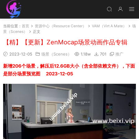
当前位置：
首页
资源中心（Resource Center）
VAM（Virt A Mate）
场
景（Scenes）
正文
【精】【更新】ZenMocap场景动画作品专辑
2023-12-05
场景（Scenes）
1.18w
701
推广
新增206个场景，解压后12.6GB大小（含全部依赖文件），下面
是部分场景预览图 2023-12-05