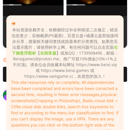
场景（Scenes）
场景（Scenes）
汉化版Fall_Of_Dynasty_Silh
Fall_Of_Dynasty_Silhouette
本站资源依赖齐全，依赖都经过补全和错误二次修正，错误
ouette_Play_Bug_Fixed_2&
_Play_Bug_Fixed_2
信息更少，实物截屏(PS裁剪)，百度云盘+城通云盘双链接同
《王朝陨落》剪影玩法修复版
步分享，搜索框关键词查找或按菜单栏分类查找。如果您无
4天前
4天前
法显示图片，请使用科学上网。有任何问题可以点击页面
右
下侧悬浮图标
【
在线客服
】或加QQ：1739908496，邮箱：
Beixigames@proton.me
。推广可获10%佣金(10%+1%上
评论
2
不封顶)。请各位会员收藏本站网址 https://www.beixi.vip
或 https://www.beixi.games 或
请先
登录
https://www.vamgame.cc，欢迎您的加入！
This site resources rely on complete, All dependencies
have been completed and errors have been corrected a
为何解压时会显示无效密码？
second time, resulting in fewer error messages,physical
screenshots(Cropping in Photoshop), Baidu cloud disk +
541233
2024-12-11
0
Ctfile cloud disk double links, search box keywords to
用 7-zip软件进行解压，网站资源都是用7-zip压缩
find or according to the menu bar classification to find. If
的。
you can't display the image, use a VPN. There are any
questions you can click on the bottom right side of the
Admin
2024-12-11
0