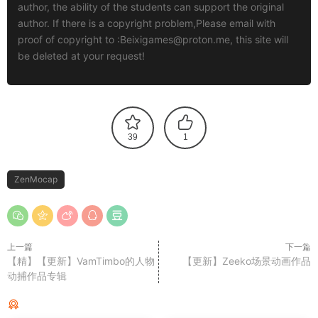
author, the ability of the students can support the original
author. If there is a copyright problem,Please email with
proof of copyright to :
Beixigames@proton.me
, this site will
be deleted at your request!
39
1
ZenMocap
上一篇
下一篇
【精】【更新】VamTimbo的人物
【更新】Zeeko场景动画作品
动捕作品专辑
猜你喜欢