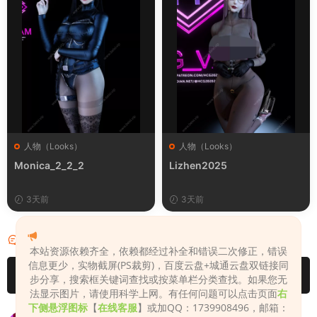
人物（Looks）
人物（Looks）
Monica_2_2_2
Lizhen2025
3天前
3天前
评论
4
本站资源依赖齐全，依赖都经过补全和错误二次修正，错误
信息更少，实物截屏(PS裁剪)，百度云盘+城通云盘双链接同
请先
登录
步分享，搜索框关键词查找或按菜单栏分类查找。如果您无
法显示图片，请使用科学上网。有任何问题可以点击页面
右
下侧悬浮图标
【
在线客服
】或加QQ：1739908496，邮箱：