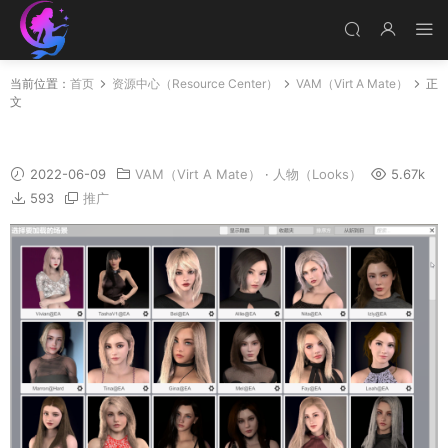
当前位置：
首页
资源中心（Resource Center）
VAM（Virt A Mate）
正
文
维密天使人物包
2022-06-09
VAM（Virt A Mate）
·
人物（Looks）
5.67k
593
推广