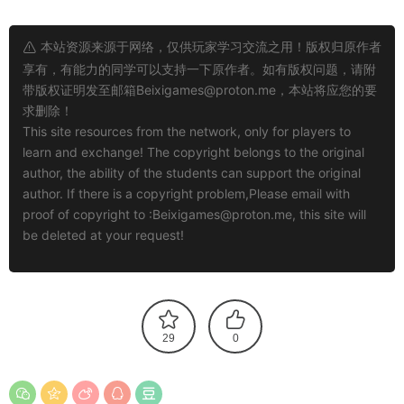
本站资源来源于网络，仅供玩家学习交流之用！版权归原作者
享有，有能力的同学可以支持一下原作者。如有版权问题，请附
带版权证明发至邮箱
Beixigames@proton.me
，本站将应您的要
求删除！
This site resources from the network, only for players to
learn and exchange! The copyright belongs to the original
author, the ability of the students can support the original
author. If there is a copyright problem,Please email with
proof of copyright to :
Beixigames@proton.me
, this site will
be deleted at your request!
29
0