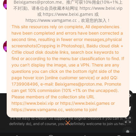
依赖去哪来找呢？
Beixigames@proton.me
。推广可获10%佣金(10%+1%上
不封顶)。请各位会员收藏本站网址 https://www.beixi.vip
xbcome
2025-05-05
0
或 https://www.beixi.games 或
https://www.vamgame.cc，欢迎您的加入！
Hub或Google
This site resources rely on complete, All dependencies
Admin
2025-05-08
0
have been completed and errors have been corrected a
second time, resulting in fewer error messages,physical
解压密码？？
screenshots(Cropping in Photoshop), Baidu cloud disk +
Ctfile cloud disk double links, search box keywords to
ceyd2025
2025-06-18
0
find or according to the menu bar classification to find. If
小弹窗下方写了解压密码，一般是网址
you can't display the image, use a VPN. There are any
questions you can click on the bottom right side of the
Admin
2025-06-18
0
page hover icon [online customer service] or add QQ:
1739908496, e-mail:
Beixigames@proton.me
. Promote
can get 10% commission (10% +1% on the uncapped).
Please members of the collection site URL
Copyleft © 2022-2026 beixi.vip - All Rights Freedom！
https://www.beixi.vip or https://www.beixi.games or
创作不易！有能力的同学可以去支持一下原创作者（我们绝对支持），当然
https://www.vamgame.cc, welcome to join!
了，您加入这里我们也绝对欢迎！
It's not easy to create! Go support the original creators if you can (we
definitely do), and of course, you're definitely welcome to join us here!