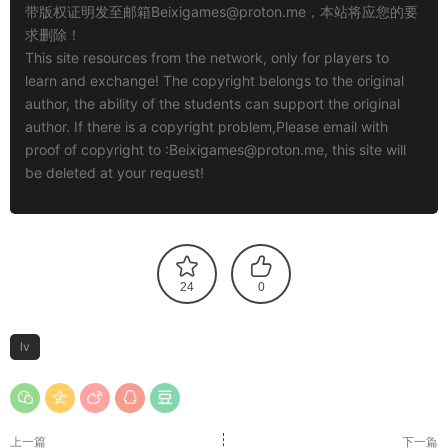
带版权证明发至邮箱
Beixigames@proton.me
，本站将应您的要
求删除！
This site resources from the network, only for players to
learn and exchange! The copyright belongs to the original
author, the ability of the students can support the original
author. If there is a copyright problem,Please email with
proof of copyright to :
Beixigames@proton.me
, this site will
be deleted at your request!
24
0
lv
上一篇
下一篇