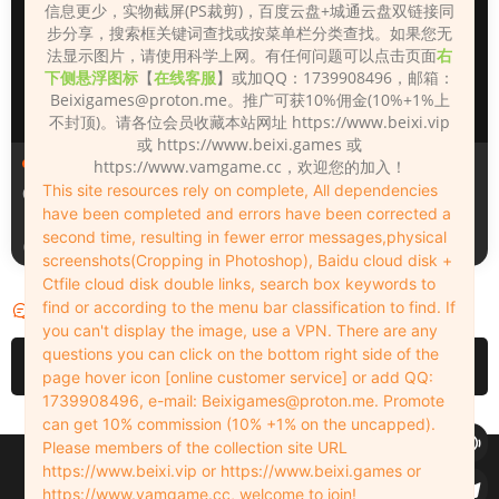
信息更少，实物截屏(PS裁剪)，百度云盘+城通云盘双链接同
步分享，搜索框关键词查找或按菜单栏分类查找。如果您无
法显示图片，请使用科学上网。有任何问题可以点击页面
右
下侧悬浮图标
【
在线客服
】或加QQ：1739908496，邮箱：
Beixigames@proton.me
。推广可获10%佣金(10%+1%上
不封顶)。请各位会员收藏本站网址 https://www.beixi.vip
或 https://www.beixi.games 或
人物（Looks）
人物（Looks）
https://www.vamgame.cc，欢迎您的加入！
This site resources rely on complete, All dependencies
008
1780918225
have been completed and errors have been corrected a
second time, resulting in fewer error messages,physical
7小时前
7小时前
screenshots(Cropping in Photoshop), Baidu cloud disk +
Ctfile cloud disk double links, search box keywords to
find or according to the menu bar classification to find. If
评论
0
you can't display the image, use a VPN. There are any
questions you can click on the bottom right side of the
请先
登录
page hover icon [online customer service] or add QQ:
1739908496, e-mail:
Beixigames@proton.me
. Promote
can get 10% commission (10% +1% on the uncapped).
Please members of the collection site URL
Copyleft © 2022-2026 beixi.vip - All Rights Freedom！
https://www.beixi.vip or https://www.beixi.games or
创作不易！有能力的同学可以去支持一下原创作者（我们绝对支持），当然
https://www.vamgame.cc, welcome to join!