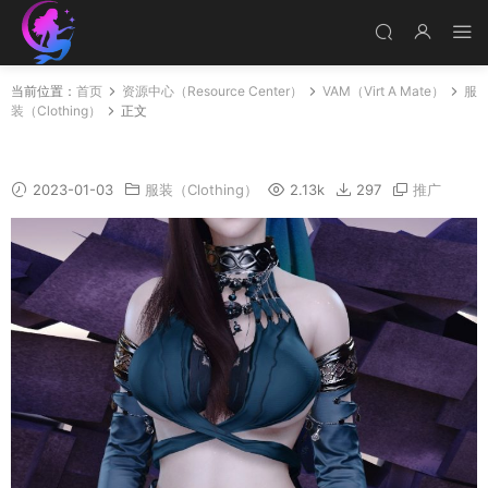
当前位置：
首页
资源中心（Resource Center）
VAM（Virt A Mate）
服
装（Clothing）
正文
JueDai_fenghua_01.1
2023-01-03
服装（Clothing）
2.13k
297
推广