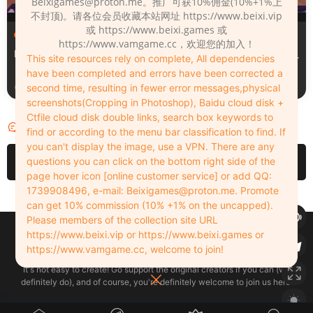
Beixigames@proton.me
。推广可获10%佣金(10%+1%上
不封顶)。请各位会员收藏本站网址 https://www.beixi.vip
或 https://www.beixi.games 或
服装（Clothing）
服装（Clothing）
https://www.vamgame.cc，欢迎您的加入！
Leopard_print_office_suit
Lacquer_leather_two_tone_
This site resources rely on complete, All dependencies
tight_mini_skirt
have been completed and errors have been corrected a
2周前
2周前
second time, resulting in fewer error messages,physical
screenshots(Cropping in Photoshop), Baidu cloud disk +
Ctfile cloud disk double links, search box keywords to
评论
3
find or according to the menu bar classification to find. If
you can't display the image, use a VPN. There are any
请先
登录
questions you can click on the bottom right side of the
page hover icon [online customer service] or add QQ:
1739908496, e-mail:
Beixigames@proton.me
. Promote
can get 10% commission (10% +1% on the uncapped).
Please members of the collection site URL
Copyleft © 2022-2026 beixi.vip - All Rights Freedom！
https://www.beixi.vip or https://www.beixi.games or
创作不易！有能力的同学可以去支持一下原创作者（我们绝对支持），当然
https://www.vamgame.cc, welcome to join!
了，您加入这里我们也绝对欢迎！
It's not easy to create! Go support the original creators if you can (we
definitely do), and of course, you're definitely welcome to join us here!