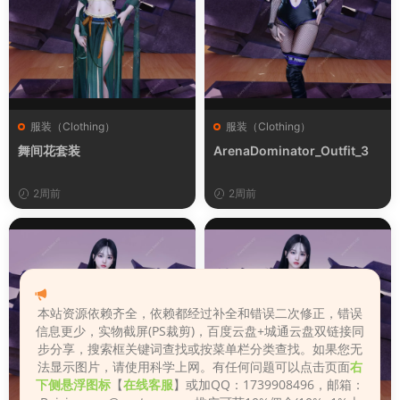
服装（Clothing）
服装（Clothing）
舞间花套装
ArenaDominator_Outfit_3
2周前
2周前
本站资源依赖齐全，依赖都经过补全和错误二次修正，错误
信息更少，实物截屏(PS裁剪)，百度云盘+城通云盘双链接同
步分享，搜索框关键词查找或按菜单栏分类查找。如果您无
法显示图片，请使用科学上网。有任何问题可以点击页面
右
下侧悬浮图标
【
在线客服
】或加QQ：1739908496，邮箱：