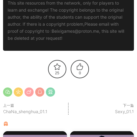
This site resources from the network, only for players to
learn and exchange! The copyright belongs to the original
author, the ability of the students can support the original
author. If there is a copyright problem,Please email with
proof of copyright to :
Beixigames@proton.me
, this site will
be deleted at your request!
25
0
上一篇
下一篇
ChaNa_shenghua_01.1
Sexy_01.1
猜你喜欢