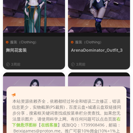
服装（Clothing）
服装（Clothing）
舞间花套装
ArenaDominator_Outfit_3
3周前
3周前
本站资源依赖齐全，依赖都经过补全和错误二次修正，错误
信息更少，实物截屏(PS裁剪)，百度云盘+城通云盘双链接同
步分享，搜索框关键词查找或按菜单栏分类查找。如果您无
法显示图片，请使用科学上网。有任何问题可以点击页面
右
下侧悬浮图标
【
在线客服
】或加QQ：1739908496，邮箱：
Beixigames@proton.me
。推广可获10%佣金(10%+1%上