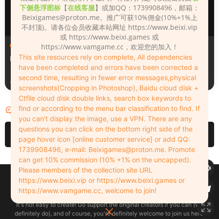
下侧悬浮图标
【
在线客服
】或加QQ：1739908496，邮箱：
Beixigames@proton.me
。推广可获10%佣金(10%+1%上
不封顶)。请各位会员收藏本站网址 https://www.beixi.vip
或 https://www.beixi.games 或
人物（Looks）
人物（Looks）
https://www.vamgame.cc，欢迎您的加入！
This site resources rely on complete, All dependencies
Monica_2_2_2
Lizhen2025
have been completed and errors have been corrected a
second time, resulting in fewer error messages,physical
3天前
4天前
screenshots(Cropping in Photoshop), Baidu cloud disk +
Ctfile cloud disk double links, search box keywords to
find or according to the menu bar classification to find. If
评论
0
you can't display the image, use a VPN. There are any
questions you can click on the bottom right side of the
请先
登录
page hover icon [online customer service] or add QQ:
1739908496, e-mail:
Beixigames@proton.me
. Promote
can get 10% commission (10% +1% on the uncapped).
Please members of the collection site URL
Copyleft © 2022-2026 beixi.vip - All Rights Freedom！
https://www.beixi.vip or https://www.beixi.games or
创作不易！有能力的同学可以去支持一下原创作者（我们绝对支持），当然
https://www.vamgame.cc, welcome to join!
了，您加入这里我们也绝对欢迎！
It's not easy to create! Go support the original creators if you can (we
definitely do), and of course, you're definitely welcome to join us here!