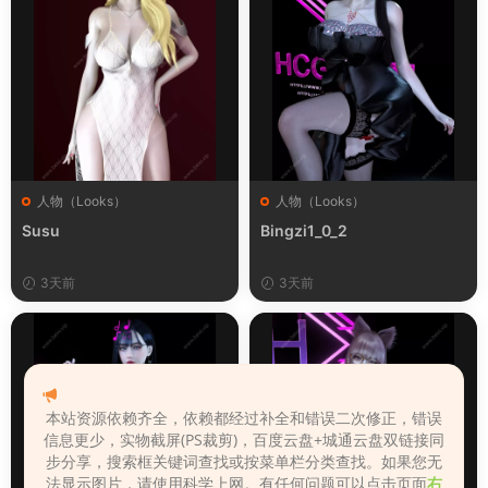
人物（Looks）
人物（Looks）
Susu
Bingzi1_0_2
3天前
3天前
本站资源依赖齐全，依赖都经过补全和错误二次修正，错误
信息更少，实物截屏(PS裁剪)，百度云盘+城通云盘双链接同
步分享，搜索框关键词查找或按菜单栏分类查找。如果您无
法显示图片，请使用科学上网。有任何问题可以点击页面
右