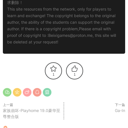
求删除！
This site resources from the network, only for players to
learn and exchange! The copyright belongs to the original
author, the ability of the students can support the original
author. If there is a copyright problem,Please email with
proof of copyright to :
Beixigames@proton.me
, this site will
be deleted at your request!
1
1
上一篇
下一篇
家族崩坏-Playhome 19.0豪华至
Ga-In
尊整合版
猜你喜欢