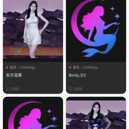
服装（Clothing）
服装（Clothing）
东方花香
Body_EC
2周前
2周前