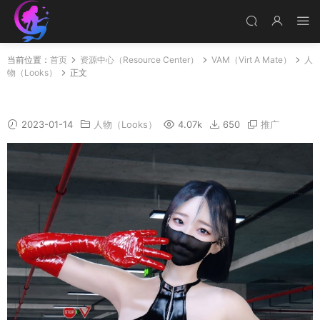
当前位置：
首页
资源中心（Resource Center）
VAM（Virt A Mate）
人
物（Looks）
正文
Mei_ying
2023-01-14
人物（Looks）
4.07k
650
推广