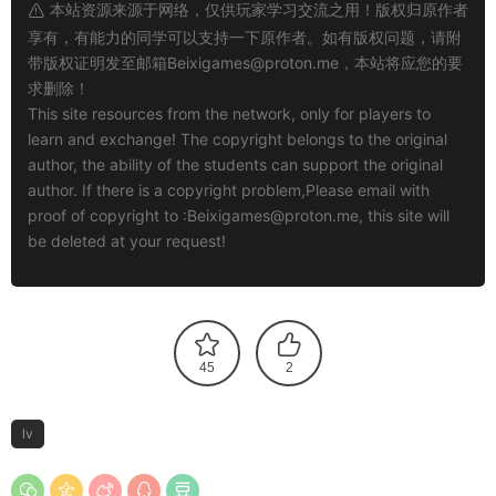
本站资源来源于网络，仅供玩家学习交流之用！版权归原作者
享有，有能力的同学可以支持一下原作者。如有版权问题，请附
带版权证明发至邮箱
Beixigames@proton.me
，本站将应您的要
求删除！
This site resources from the network, only for players to
learn and exchange! The copyright belongs to the original
author, the ability of the students can support the original
author. If there is a copyright problem,Please email with
proof of copyright to :
Beixigames@proton.me
, this site will
be deleted at your request!
45
2
lv