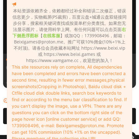
本站资源依赖齐全，依赖都经过补全和错误二次修正，错误
信息更少，实物截屏(PS裁剪)，百度云盘+城通云盘双链接同
步分享，搜索框关键词查找或按菜单栏分类查找。如果您无
法显示图片，请使用科学上网。有任何问题可以点击页面
右
下侧悬浮图标
【
在线客服
】或加QQ：1739908496，邮箱：
Beixigames@proton.me
。推广可获10%佣金(10%+1%上
不封顶)。请各位会员收藏本站网址 https://www.beixi.vip
或 https://www.beixi.games 或
人物（Looks）
人物（Looks）
https://www.vamgame.cc，欢迎您的加入！
This site resources rely on complete, All dependencies
李翎儿
130_Lina
have been completed and errors have been corrected a
second time, resulting in fewer error messages,physical
3天前
3天前
screenshots(Cropping in Photoshop), Baidu cloud disk +
Ctfile cloud disk double links, search box keywords to
find or according to the menu bar classification to find. If
评论
0
you can't display the image, use a VPN. There are any
questions you can click on the bottom right side of the
请先
登录
page hover icon [online customer service] or add QQ:
1739908496, e-mail:
Beixigames@proton.me
. Promote
can get 10% commission (10% +1% on the uncapped).
Please members of the collection site URL