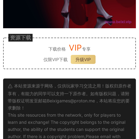
资源下载
VIP
下载价格
专享
仅限VIP下载
升级VIP
本站资源来源于网络，仅供玩家学习交流之用！版权归原作者
享有，有能力的同学可以支持一下原作者。如有版权问题，请附
带版权证明发至邮箱
Beixigames@proton.me
，本站将应您的要
求删除！
This site resources from the network, only for players to
learn and exchange! The copyright belongs to the original
author, the ability of the students can support the original
author. If there is a copyright problem,Please email with