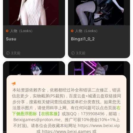
人物（Looks）
人物（Looks）
Susu
Bingzi1_0_2
3天前
3天前
本站资源依赖齐全，依赖都经过补全和错误二次修正，错误
信息更少，实物截屏(PS裁剪)，百度云盘+城通云盘双链接同
步分享，搜索框关键词查找或按菜单栏分类查找。如果您无
法显示图片，请使用科学上网。有任何问题可以点击页面
右
下侧悬浮图标
【
在线客服
】或加QQ：1739908496，邮箱：
Beixigames@proton.me
。推广可获10%佣金(10%+1%上
不封顶)。请各位会员收藏本站网址 https://www.beixi.vip
或 https://www.beixi.games 或