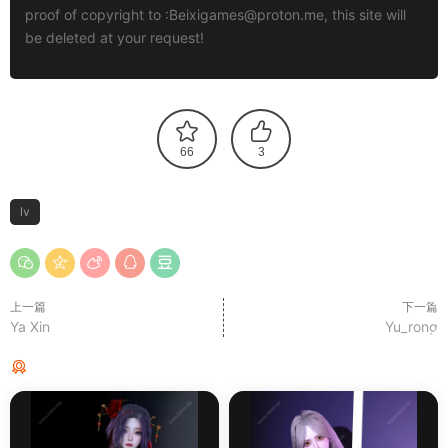
proof of copyright to :
Beixigames@proton.me
, this site will
be deleted at your request!
66
3
lv
上一篇
下一篇
Ya Xin
Yu_rong
猜你喜欢