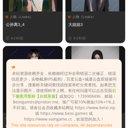
人物（Looks）
人物（Looks）
公孙离3_4
大姐姐3
4小时前
4小时前
本站资源依赖齐全，依赖都经过补全和错误二次修正，错误
信息更少，实物截屏(PS裁剪)，百度云盘+城通云盘双链接同
步分享，搜索框关键词查找或按菜单栏分类查找。如果您无
法显示图片，请使用科学上网。有任何问题可以点击页面
右
下侧悬浮图标
【
在线客服
】或加QQ：1739908496，邮箱：
Beixigames@proton.me
。推广可获10%佣金(10%+1%上
不封顶)。请各位会员收藏本站网址 https://www.beixi.vip
或 https://www.beixi.games 或
人物（Looks）
人物（Looks）
https://www.vamgame.cc，欢迎您的加入！
This site resources rely on complete, All dependencies
008
1780918225