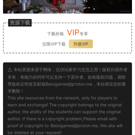
资源下载
VIP
下载价格
专享
仅限VIP下载
升级VIP
本站资源来源于网络，仅供玩家学习交流之用！版权归原作者
享有，有能力的同学可以支持一下原作者。如有版权问题，请附
带版权证明发至邮箱
Beixigames@proton.me
，本站将应您的要
求删除！
This site resources from the network, only for players to
learn and exchange! The copyright belongs to the original
author, the ability of the students can support the original
author. If there is a copyright problem,Please email with
proof of copyright to :
Beixigames@proton.me
, this site will
be deleted at your request!