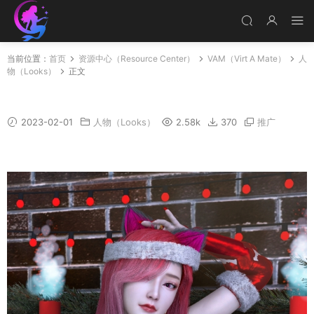
当前位置：
首页
资源中心（Resource Center）
VAM（Virt A Mate）
人
物（Looks）
正文
MerryChristmasLeena
2023-02-01
人物（Looks）
2.58k
370
推广