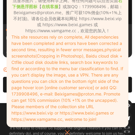
法显示图片，请使用科学上网。有任何问题可以点击页面
右
下侧悬浮图标
【
在线客服
】或加QQ：1739908496，邮箱：
Beixigames@proton.me
。推广可获10%佣金(10%+1%上
不封顶)。请各位会员收藏本站网址 https://www.beixi.vip
或 https://www.beixi.games 或
人物（Looks）
人物（Looks）
https://www.vamgame.cc，欢迎您的加入！
This site resources rely on complete, All dependencies
Monica_2_2_2
Lizhen2025
have been completed and errors have been corrected a
second time, resulting in fewer error messages,physical
3天前
4天前
screenshots(Cropping in Photoshop), Baidu cloud disk +
Ctfile cloud disk double links, search box keywords to
find or according to the menu bar classification to find. If
评论
0
you can't display the image, use a VPN. There are any
questions you can click on the bottom right side of the
请先
登录
page hover icon [online customer service] or add QQ:
1739908496, e-mail:
Beixigames@proton.me
. Promote
can get 10% commission (10% +1% on the uncapped).
Please members of the collection site URL
Copyleft © 2022-2026 beixi.vip - All Rights Freedom！
https://www.beixi.vip or https://www.beixi.games or
创作不易！有能力的同学可以去支持一下原创作者（我们绝对支持），当然
https://www.vamgame.cc, welcome to join!
了，您加入这里我们也绝对欢迎！
It's not easy to create! Go support the original creators if you can (we
definitely do), and of course, you're definitely welcome to join us here!