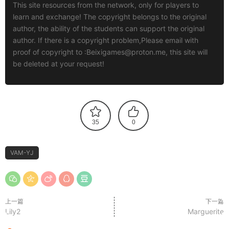
This site resources from the network, only for players to
learn and exchange! The copyright belongs to the original
author, the ability of the students can support the original
author. If there is a copyright problem,Please email with
proof of copyright to :
Beixigames@proton.me
, this site will
be deleted at your request!
35
0
VAM-YJ
上一篇
下一篇
Lily2
Marguerite