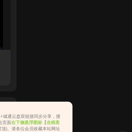
盘+城通云盘双链接同步分享，搜
击页面
右下侧悬浮图标
【
在线客
不封顶)。请各位会员收藏本站网址