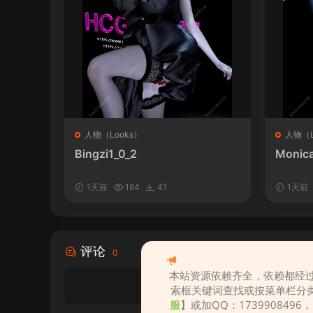
人物（Looks）
人物（L
Bingzi1_0_2
Monica
1天前
184
41
1天前
评论
0
本站资源依赖齐全，依赖都经过
索框关键词查找或按菜单栏分
服
】或加QQ：1739908496