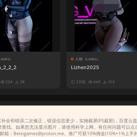
ooks）
人物（Looks）
_2_2_2
Lizhen2025
234
58
2天前
446
103
补全和错误二次修正，错误信息更少，实物截屏(PS裁剪)，百度云
请先
登录
类查找。如果您无法显示图片，请使用科学上网。有任何问题可以点
，邮箱：
Beixigames@proton.me
。推广可获10%佣金(10%+1%上