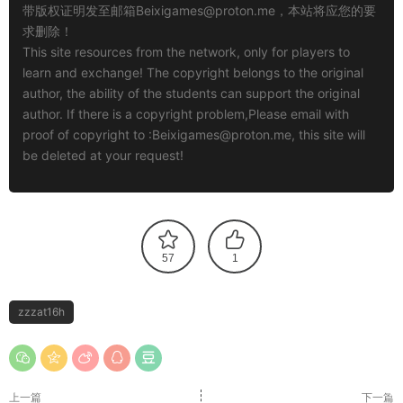
带版权证明发至邮箱
Beixigames@proton.me
，本站将应您的要
求删除！
This site resources from the network, only for players to
learn and exchange! The copyright belongs to the original
author, the ability of the students can support the original
author. If there is a copyright problem,Please email with
proof of copyright to :
Beixigames@proton.me
, this site will
be deleted at your request!
57
1
zzzat16h
上一篇
下一篇