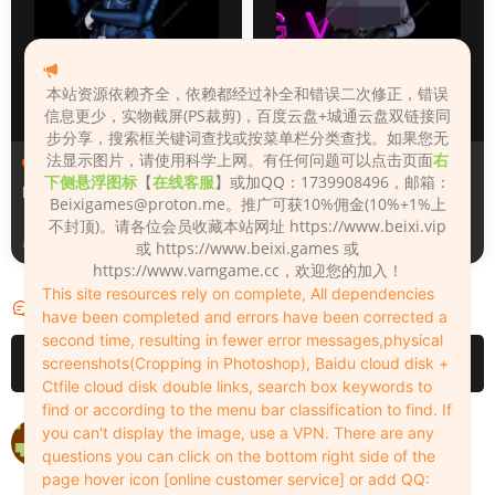
本站资源依赖齐全，依赖都经过补全和错误二次修正，错误
信息更少，实物截屏(PS裁剪)，百度云盘+城通云盘双链接同
步分享，搜索框关键词查找或按菜单栏分类查找。如果您无
法显示图片，请使用科学上网。有任何问题可以点击页面
右
人物（Looks）
人物（Looks）
下侧悬浮图标
【
在线客服
】或加QQ：1739908496，邮箱：
Monica_2_2_2
Lizhen2025
Beixigames@proton.me
。推广可获10%佣金(10%+1%上
不封顶)。请各位会员收藏本站网址 https://www.beixi.vip
2天前
2天前
或 https://www.beixi.games 或
https://www.vamgame.cc，欢迎您的加入！
This site resources rely on complete, All dependencies
评论
1
have been completed and errors have been corrected a
second time, resulting in fewer error messages,physical
请先
登录
screenshots(Cropping in Photoshop), Baidu cloud disk +
Ctfile cloud disk double links, search box keywords to
find or according to the menu bar classification to find. If
这个怎么玩的呢
you can't display the image, use a VPN. There are any
questions you can click on the bottom right side of the
67783707
2023-03-04
0
page hover icon [online customer service] or add QQ: