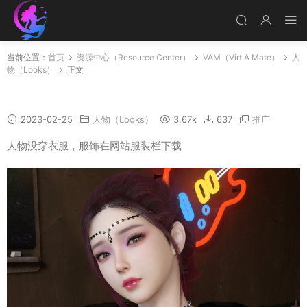
当前位置：
首页
资源中心（Resource Center）
VAM（Virt A Mate）
人
物（Looks）
正文
MEI
2023-02-25
人物（Looks）
3.67k
637
推广
人物没穿衣服，服饰在网站服装栏下载