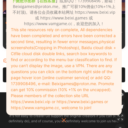
下侧悬浮图标
【
在线客服
】或加QQ：1739908496，邮箱：
Beixigames@proton.me
。推广可获10%佣金(10%+1%上
不封顶)。请各位会员收藏本站网址 https://www.beixi.vip
或 https://www.beixi.games 或
服装（Clothing）
服装（Clothing）
https://www.vamgame.cc，欢迎您的加入！
This site resources rely on complete, All dependencies
Leopard_print_office_suit
Lacquer_leather_two_tone_
have been completed and errors have been corrected a
tight_mini_skirt
second time, resulting in fewer error messages,physical
2周前
2周前
screenshots(Cropping in Photoshop), Baidu cloud disk +
Ctfile cloud disk double links, search box keywords to
find or according to the menu bar classification to find. If
评论
0
you can't display the image, use a VPN. There are any
questions you can click on the bottom right side of the
请先
登录
page hover icon [online customer service] or add QQ:
1739908496, e-mail:
Beixigames@proton.me
. Promote
can get 10% commission (10% +1% on the uncapped).
Please members of the collection site URL
Copyleft © 2022-2026 beixi.vip - All Rights Freedom！
https://www.beixi.vip or https://www.beixi.games or
创作不易！有能力的同学可以去支持一下原创作者（我们绝对支持），当然
https://www.vamgame.cc, welcome to join!
了，您加入这里我们也绝对欢迎！
It's not easy to create! Go support the original creators if you can (we
definitely do), and of course, you're definitely welcome to join us here!