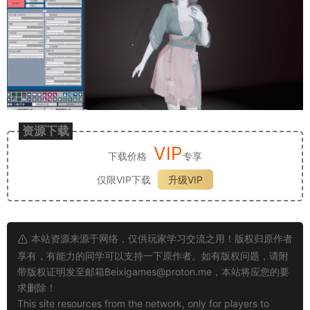
资源下载
VIP
下载价格
专享
仅限VIP下载
升级VIP
本站资源来源于网络，仅供玩家学习交流之用！版权归原作者
享有，有能力的同学可以支持一下原作者。如有版权问题，请附
带版权证明发至邮箱
Beixigames@proton.me
，本站将应您的要
求删除！
This site resources from the network, only for players to