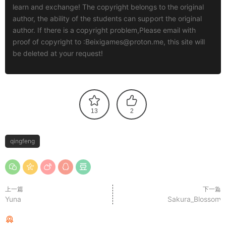
learn and exchange! The copyright belongs to the original
author, the ability of the students can support the original
author. If there is a copyright problem,Please email with
proof of copyright to :
Beixigames@proton.me
, this site will
be deleted at your request!
13
2
qingfeng
上一篇
下一篇
Yuna
Sakura_Blossom
猜你喜欢