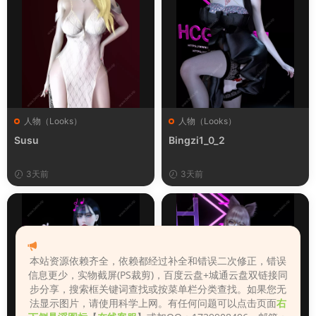
人物（Looks）
人物（Looks）
Susu
Bingzi1_0_2
3天前
3天前
本站资源依赖齐全，依赖都经过补全和错误二次修正，错误
信息更少，实物截屏(PS裁剪)，百度云盘+城通云盘双链接同
步分享，搜索框关键词查找或按菜单栏分类查找。如果您无
法显示图片，请使用科学上网。有任何问题可以点击页面
右