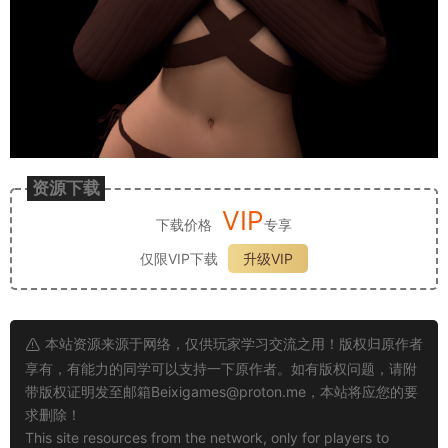
资源下载
VIP
下载价格
专享
仅限VIP下载
升级VIP
本站资源来源于网络，仅供玩家学习交流之用！版权归原作者
享有，有能力的同学可以支持一下原作者。如有版权问题，请附
带版权证明发至邮箱
Beixigames@proton.me
，本站将应您的要
求删除！
This site resources from the network, only for players to