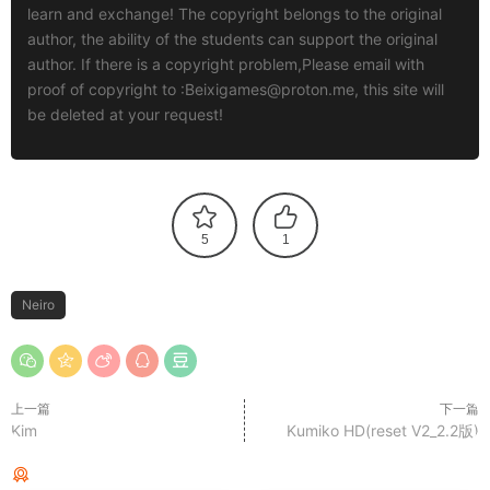
learn and exchange! The copyright belongs to the original
author, the ability of the students can support the original
author. If there is a copyright problem,Please email with
proof of copyright to :
Beixigames@proton.me
, this site will
be deleted at your request!
5
1
Neiro
上一篇
下一篇
Kim
Kumiko HD(reset V2_2.2版)
猜你喜欢