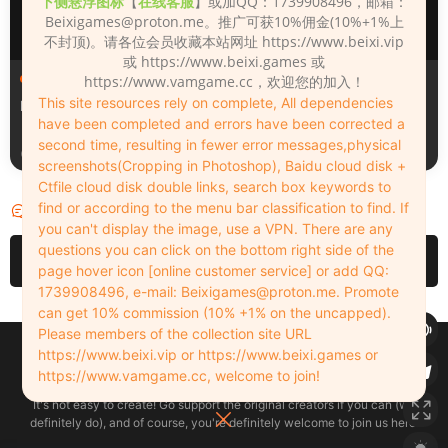
下侧悬浮图标
【
在线客服
】或加QQ：1739908496，邮箱：
Beixigames@proton.me
。推广可获10%佣金(10%+1%上
不封顶)。请各位会员收藏本站网址 https://www.beixi.vip
或 https://www.beixi.games 或
人物（Looks）
人物（Looks）
https://www.vamgame.cc，欢迎您的加入！
This site resources rely on complete, All dependencies
Monica_2_2_2
Lizhen2025
have been completed and errors have been corrected a
second time, resulting in fewer error messages,physical
3天前
4天前
screenshots(Cropping in Photoshop), Baidu cloud disk +
Ctfile cloud disk double links, search box keywords to
find or according to the menu bar classification to find. If
评论
0
you can't display the image, use a VPN. There are any
questions you can click on the bottom right side of the
请先
登录
page hover icon [online customer service] or add QQ:
1739908496, e-mail:
Beixigames@proton.me
. Promote
can get 10% commission (10% +1% on the uncapped).
Please members of the collection site URL
Copyleft © 2022-2026 beixi.vip - All Rights Freedom！
https://www.beixi.vip or https://www.beixi.games or
创作不易！有能力的同学可以去支持一下原创作者（我们绝对支持），当然
https://www.vamgame.cc, welcome to join!
了，您加入这里我们也绝对欢迎！
It's not easy to create! Go support the original creators if you can (we
definitely do), and of course, you're definitely welcome to join us here!