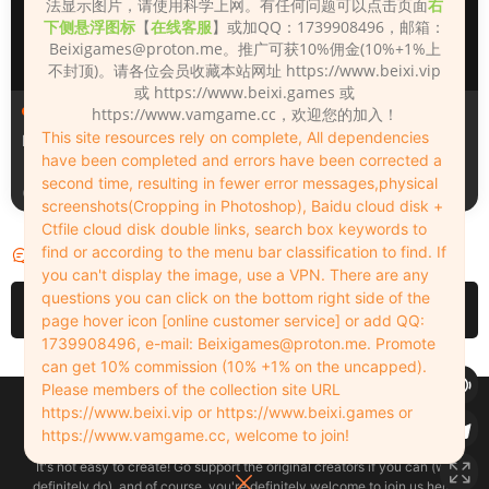
法显示图片，请使用科学上网。有任何问题可以点击页面
右
下侧悬浮图标
【
在线客服
】或加QQ：1739908496，邮箱：
Beixigames@proton.me
。推广可获10%佣金(10%+1%上
不封顶)。请各位会员收藏本站网址 https://www.beixi.vip
或 https://www.beixi.games 或
人物（Looks）
人物（Looks）
https://www.vamgame.cc，欢迎您的加入！
This site resources rely on complete, All dependencies
Monica_2_2_2
Lizhen2025
have been completed and errors have been corrected a
second time, resulting in fewer error messages,physical
3天前
4天前
screenshots(Cropping in Photoshop), Baidu cloud disk +
Ctfile cloud disk double links, search box keywords to
find or according to the menu bar classification to find. If
评论
0
you can't display the image, use a VPN. There are any
questions you can click on the bottom right side of the
请先
登录
page hover icon [online customer service] or add QQ:
1739908496, e-mail:
Beixigames@proton.me
. Promote
can get 10% commission (10% +1% on the uncapped).
Please members of the collection site URL
Copyleft © 2022-2026 beixi.vip - All Rights Freedom！
https://www.beixi.vip or https://www.beixi.games or
创作不易！有能力的同学可以去支持一下原创作者（我们绝对支持），当然
https://www.vamgame.cc, welcome to join!
了，您加入这里我们也绝对欢迎！
It's not easy to create! Go support the original creators if you can (we
definitely do), and of course, you're definitely welcome to join us here!