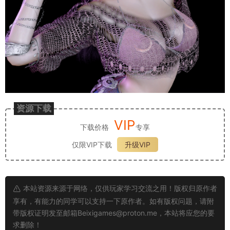
资源下载
VIP
下载价格
专享
仅限VIP下载
升级VIP
本站资源来源于网络，仅供玩家学习交流之用！版权归原作者
享有，有能力的同学可以支持一下原作者。如有版权问题，请附
带版权证明发至邮箱
Beixigames@proton.me
，本站将应您的要
求删除！