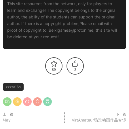
This site resources from the network, only for players to
learn and exchange! The copyright belongs to the original
author, the ability of the students can support the original
author. If there is a copyright problem,Please email with
proof of copyright to :
Beixigames@proton.me
, this site will
be deleted at your request!
89
2
zzzat16h
上一篇
下一篇
Nay
VirtAmateur场景动画作品专辑