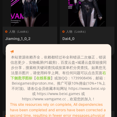
人物（Looks）
人物（Looks）
Jiaming_1_0_2
Dai4_0
2026-06-25
2026-06-23
本站资源依赖齐全，依赖都经过补全和错误二次修正，错误
信息更少，实物截屏(PS裁剪)，百度云盘+城通云盘双链接同
步分享，搜索框关键词查找或按菜单栏分类查找。如果您无
法显示图片，请使用科学上网。有任何问题可以点击页面
右
下侧悬浮图标
【
在线客服
】或加QQ：1739908496，邮箱：
Beixigames@proton.me
。推广可获10%佣金(10%+1%上
不封顶)。请各位会员收藏本站网址 https://www.beixi.vip
或 https://www.beixi.games 或
https://www.vamgame.cc，欢迎您的加入！
This site resources rely on complete, All dependencies
have been completed and errors have been corrected a
second time, resulting in fewer error messages,physical
人物（Looks）
人物（Looks）