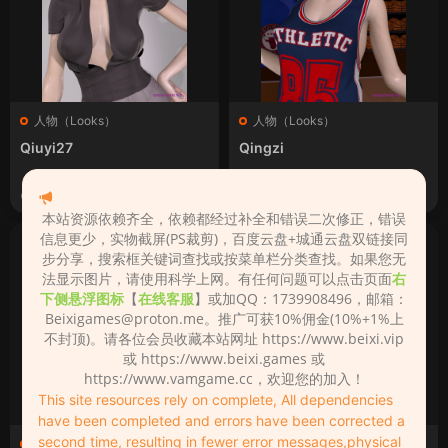
人物（Looks）
人物（Looks）
Qiuyi27
Qingzi
2022-12-17
2022-12-17
本站资源依赖齐全，依赖都经过补全和错误二次修正，错误
信息更少，实物截屏(PS裁剪)，百度云盘+城通云盘双链接同
步分享，搜索框关键词查找或按菜单栏分类查找。如果您无
法显示图片，请使用科学上网。有任何问题可以点击页面
右
下侧悬浮图标
【
在线客服
】或加QQ：1739908496，邮箱：
Beixigames@proton.me
。推广可获10%佣金(10%+1%上
不封顶)。请各位会员收藏本站网址 https://www.beixi.vip
或 https://www.beixi.games 或
https://www.vamgame.cc，欢迎您的加入！
This site resources rely on complete, All dependencies
have been completed and errors have been corrected a
second time, resulting in fewer error messages,physical
人物（Looks）
人物（Looks）