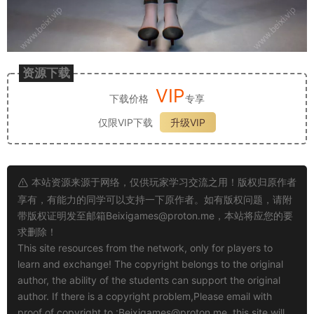
资源下载
VIP
下载价格
专享
仅限VIP下载
升级VIP
本站资源来源于网络，仅供玩家学习交流之用！版权归原作者
享有，有能力的同学可以支持一下原作者。如有版权问题，请附
带版权证明发至邮箱
Beixigames@proton.me
，本站将应您的要
求删除！
This site resources from the network, only for players to
learn and exchange! The copyright belongs to the original
author, the ability of the students can support the original
author. If there is a copyright problem,Please email with
proof of copyright to :
Beixigames@proton.me
, this site will