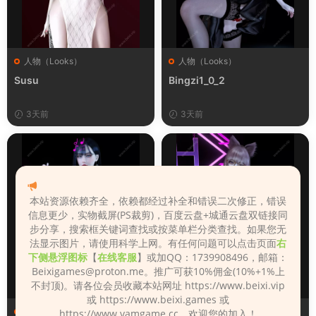
人物（Looks）
人物（Looks）
Susu
Bingzi1_0_2
3天前
3天前
本站资源依赖齐全，依赖都经过补全和错误二次修正，错误
信息更少，实物截屏(PS裁剪)，百度云盘+城通云盘双链接同
步分享，搜索框关键词查找或按菜单栏分类查找。如果您无
法显示图片，请使用科学上网。有任何问题可以点击页面
右
下侧悬浮图标
【
在线客服
】或加QQ：1739908496，邮箱：
Beixigames@proton.me
。推广可获10%佣金(10%+1%上
不封顶)。请各位会员收藏本站网址 https://www.beixi.vip
或 https://www.beixi.games 或
人物（Looks）
人物（Looks）
https://www.vamgame.cc，欢迎您的加入！