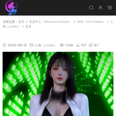
当前位置：
首页
资源中心（Resource Center）
VAM（Virt A Mate）
人
物（Looks）
正文
人物_luxi
2026-06-15
人物（Looks）
1.04k
157
推广