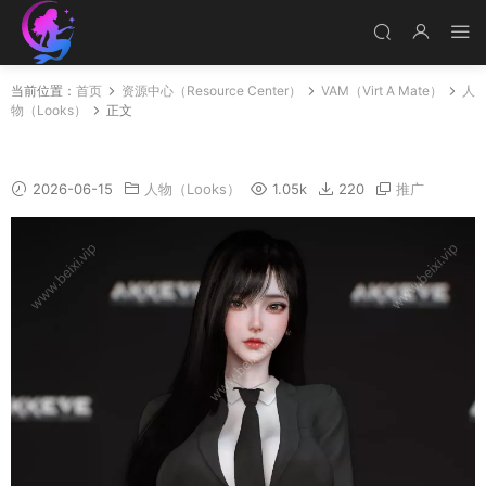
当前位置：
首页
资源中心（Resource Center）
VAM（Virt A Mate）
人
物（Looks）
正文
125_An
2026-06-15
人物（Looks）
1.05k
220
推广