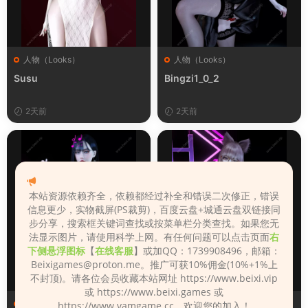
人物（Looks）
人物（Looks）
Susu
Bingzi1_0_2
2天前
2天前
本站资源依赖齐全，依赖都经过补全和错误二次修正，错误
信息更少，实物截屏(PS裁剪)，百度云盘+城通云盘双链接同
步分享，搜索框关键词查找或按菜单栏分类查找。如果您无
法显示图片，请使用科学上网。有任何问题可以点击页面
右
下侧悬浮图标
【
在线客服
】或加QQ：1739908496，邮箱：
Beixigames@proton.me
。推广可获10%佣金(10%+1%上
不封顶)。请各位会员收藏本站网址 https://www.beixi.vip
或 https://www.beixi.games 或
人物（Looks）
人物（Looks）
https://www.vamgame.cc，欢迎您的加入！