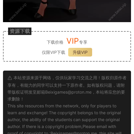
资源下载
VIP
下载价格
专享
仅限VIP下载
升级VIP
本站资源来源于网络，仅供玩家学习交流之用！版权归原作者
享有，有能力的同学可以支持一下原作者。如有版权问题，请附
带版权证明发至邮箱
Beixigames@proton.me
，本站将应您的要
求删除！
This site resources from the network, only for players to
learn and exchange! The copyright belongs to the original
author, the ability of the students can support the original
author. If there is a copyright problem,Please email with
proof of copyright to :
Beixigames@proton.me
, this site will