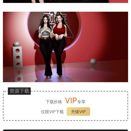
资源下载
VIP
下载价格
专享
仅限VIP下载
升级VIP