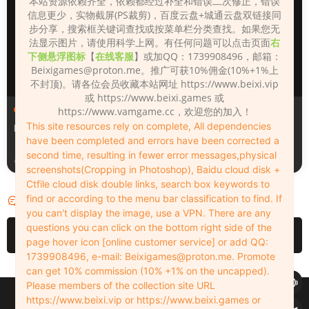
本站资源依赖齐全，依赖都经过补全和错误二次修正，错误
信息更少，实物截屏(PS裁剪)，百度云盘+城通云盘双链接同
步分享，搜索框关键词查找或按菜单栏分类查找。如果您无
法显示图片，请使用科学上网。有任何问题可以点击页面
右
下侧悬浮图标
【
在线客服
】或加QQ：1739908496，邮箱：
Beixigames@proton.me
。推广可获10%佣金(10%+1%上
不封顶)。请各位会员收藏本站网址 https://www.beixi.vip
或 https://www.beixi.games 或
人物（Looks）
人物（Looks）
https://www.vamgame.cc，欢迎您的加入！
This site resources rely on complete, All dependencies
Monica_2_2_2
Lizhen2025
have been completed and errors have been corrected a
second time, resulting in fewer error messages,physical
19小时前
2天前
screenshots(Cropping in Photoshop), Baidu cloud disk +
Ctfile cloud disk double links, search box keywords to
find or according to the menu bar classification to find. If
评论
0
you can't display the image, use a VPN. There are any
questions you can click on the bottom right side of the
请先
登录
page hover icon [online customer service] or add QQ:
1739908496, e-mail:
Beixigames@proton.me
. Promote
can get 10% commission (10% +1% on the uncapped).
Please members of the collection site URL
Copyleft © 2022-2026 beixi.vip - All Rights Freedom！
https://www.beixi.vip or https://www.beixi.games or