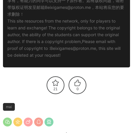
享有，有能力的同学可以支持一下原作者。如有版权问题，请附
带版权证明发至邮箱
Beixigames@proton.me
，本站将应您的要
求删除！
This site resources from the network, only for players to
learn and exchange! The copyright belongs to the original
author, the ability of the students can support the original
author. If there is a copyright problem,Please email with
proof of copyright to :
Beixigames@proton.me
, this site will
be deleted at your request!
21
0
mai