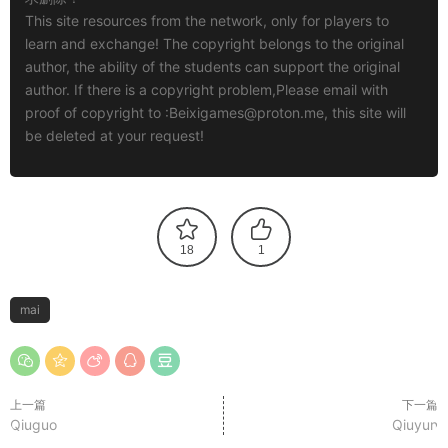
This site resources from the network, only for players to
learn and exchange! The copyright belongs to the original
author, the ability of the students can support the original
author. If there is a copyright problem,Please email with
proof of copyright to :
Beixigames@proton.me
, this site will
be deleted at your request!
18
1
mai
上一篇
下一篇
Qiuguo
Qiuyun