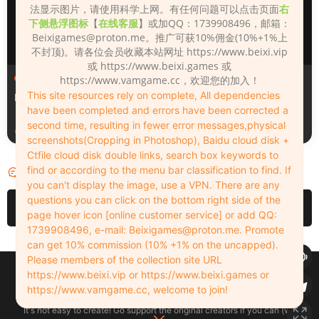
法显示图片，请使用科学上网。有任何问题可以点击页面
右
下侧悬浮图标
【
在线客服
】或加QQ：1739908496，邮箱：
Beixigames@proton.me
。推广可获10%佣金(10%+1%上
不封顶)。请各位会员收藏本站网址 https://www.beixi.vip
或 https://www.beixi.games 或
人物（Looks）
人物（Looks）
https://www.vamgame.cc，欢迎您的加入！
This site resources rely on complete, All dependencies
Monica_2_2_2
Lizhen2025
have been completed and errors have been corrected a
second time, resulting in fewer error messages,physical
2天前
2天前
screenshots(Cropping in Photoshop), Baidu cloud disk +
Ctfile cloud disk double links, search box keywords to
find or according to the menu bar classification to find. If
评论
0
you can't display the image, use a VPN. There are any
questions you can click on the bottom right side of the
请先
登录
page hover icon [online customer service] or add QQ:
1739908496, e-mail:
Beixigames@proton.me
. Promote
can get 10% commission (10% +1% on the uncapped).
Please members of the collection site URL
Copyleft © 2022-2026 beixi.vip - All Rights Freedom！
https://www.beixi.vip or https://www.beixi.games or
创作不易！有能力的同学可以去支持一下原创作者（我们绝对支持），当然
https://www.vamgame.cc, welcome to join!
了，您加入这里我们也绝对欢迎！
It's not easy to create! Go support the original creators if you can (we