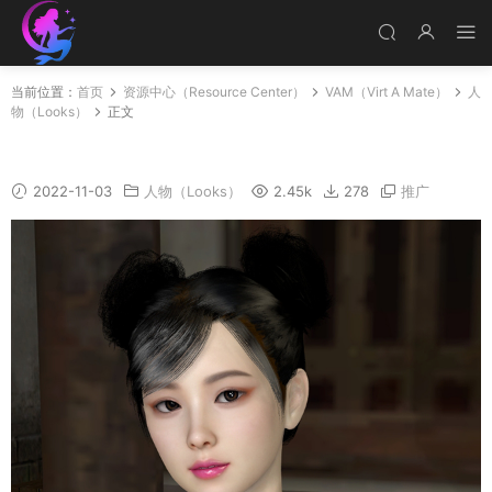
当前位置：
首页
资源中心（Resource Center）
VAM（Virt A Mate）
人
物（Looks）
正文
Chunli
2022-11-03
人物（Looks）
2.45k
278
推广