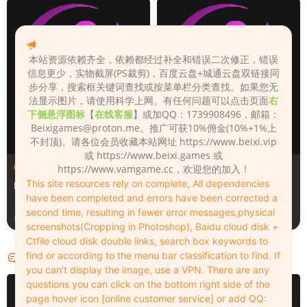
本站资源依赖齐全，依赖都经过补全和错误二次修正，错误
信息更少，实物截屏(PS裁剪)，百度云盘+城通云盘双链接同
步分享，搜索框关键词查找或按菜单栏分类查找。如果您无
法显示图片，请使用科学上网。有任何问题可以点击页面
右
下侧悬浮图标
【
在线客服
】或加QQ：1739908496，邮箱：
Beixigames@proton.me
。推广可获10%佣金(10%+1%上
不封顶)。请各位会员收藏本站网址 https://www.beixi.vip
或 https://www.beixi.games 或
人物（Looks）
人物（Looks）
https://www.vamgame.cc，欢迎您的加入！
This site resources rely on complete, All dependencies
Monica_2_2_2
Lizhen2025
have been completed and errors have been corrected a
second time, resulting in fewer error messages,physical
2天前
3天前
screenshots(Cropping in Photoshop), Baidu cloud disk +
Ctfile cloud disk double links, search box keywords to
find or according to the menu bar classification to find. If
评论
0
you can't display the image, use a VPN. There are any
questions you can click on the bottom right side of the
请先
登录
page hover icon [online customer service] or add QQ: