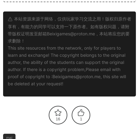
本站资源来源于网络，仅供玩家学习交流之用！版权归原作者
享有，有能力的同学可以支持一下原作者。如有版权问题，请附
带版权证明发至邮箱
Beixigames@proton.me
，本站将应您的要
求删除！
This site resources from the network, only for players to
learn and exchange! The copyright belongs to the original
author, the ability of the students can support the original
author. If there is a copyright problem,Please email with
proof of copyright to :
Beixigames@proton.me
, this site will
be deleted at your request!
16
1
mai